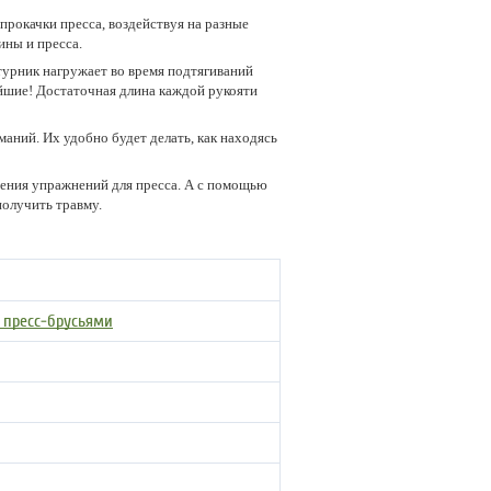
 прокачки пресса, воздействуя на разные
ины и пресса.
турник нагружает во время подтягиваний
йшие! Достаточная длина каждой рукояти
аний. Их удобно будет делать, как находясь
ения упражнений для пресса. А с помощью
получить травму.
 пресс-брусьями