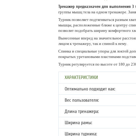
Тренажер предназначен для выполнения 3 
группы мышц тела на одном тренажере. Заня
Турник позволяет подтягиваться разным хва
мышцы, расположенные ближе к центру спин
позволит подобрать ширину комфортного хва
Вынесенные вперед на значительное расстоя
лицом к тренажеру, так и спиной к нему.
Спинка и специальные упоры для локтей до
покрытых уретановыми пластинами подставок,
Турник регулируется по высоте от 180 до 2
ХАРАКТЕРИСТИКИ
Оптимально подходит как:
Вес пользователя:
Длина тренажера:
Ширина рамы:
Ширина турника: