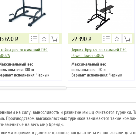
13 690
Р
22 390
Р
Стойка для отжиманий DFC
Турник-брусья со скамьей DFC
G002A
Power Tower G005
Максимальный вес
Максимальный вес
пользователя
: 100 кг
пользователя
: 120 кг
Вариант исполнения
: Черный
Вариант исполнения
: Черный
ениями
на силу, выносливость и развитие мышц считаются турники. 
ма. Производством высококлассных турников занимаются такие компании
е знаменитые на весь мир бренды.
 своими корнями в далекое прошлое, когда атлеты использовали для