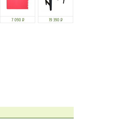
7 090
Р
19 390
Р