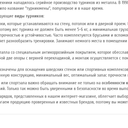
техники наладилось серийное производство турников из металла. В 199
чило название "турникмены", популярное и в наше время.
едующие
виды турников
:
ки, которые устанавливаются на стену, потолок или в дверной проем.
оэтому вес турника не должен быть менее 5-6 кг, а минимальная грузо
 прочностью и устойчивостью. Часто комплектуются брусьями и вспо
ляет разнообразить тренировки. Занимают немного места в помещени
талла со специальным антикоррозийным покрытием, которое обесслав
бой две опоры с верхней перекладиной, а монтаж осуществляется с 
азначены для оснащения шведских стенок или спортивных комплексов
енную конструкцию, минимальный вес, оптимальный запас прочности
а или спортзала важно обращать внимание не только на
особенности 
ий. Только так можно быть уверенными в безопасности во время вып
арядов, представленных в нашем интернет-магазине, облегчает выбор
агаем продукцию проверенных и известных брендов, поэтому вы может