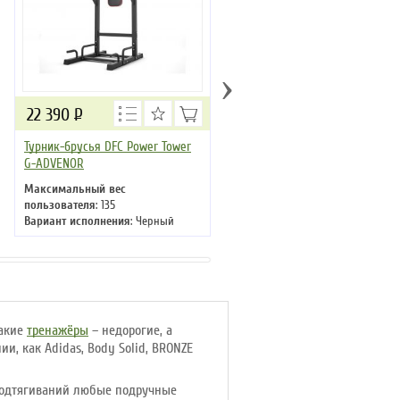
›
22 390
Р
23 290
Р
Турник-брусья DFC Power Tower
Турник-брусья со скамьей DF
G-ADVENOR
Power Tower G003
Максимальный вес
Максимальный вес
пользователя
: 135
пользователя
: 120 кг
Вариант исполнения
: Черный
Вариант исполнения
: Черный
Такие
тренажёры
– недорогие, а
, как Adidas, Body Solid, BRONZE
 подтягиваний любые подручные