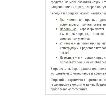
средства. По мере развития науки и 
направление в спорте, которое полу
Сегодня в продаже можно найти сл
Традиционные
– простые турни
используется прочная сталь, п
Напольные
– характеризуются
с мышцами пресса, что позво
спортивных уголков.
Уличные
– выполняются из ме
конструкции. Представляют со
частей.
Навесные
– эти турники предн
пользователей. Имеют облегч
В процессе выбора турника для дом
используемых материалов и креплен
Широкий ассортимент спортивных сн
гарантируют экономию денег. Предл
приобретаемого турника.