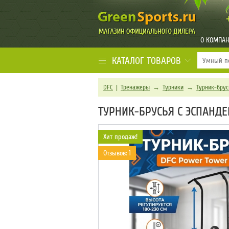
О КОМПА
КАТАЛОГ ТОВАРОВ
DFC
|
Тренажеры
→
Турники
→
Турник-брус
ТУРНИК-БРУСЬЯ C ЭСПАНД
Хит продаж!
Отзывов: 1