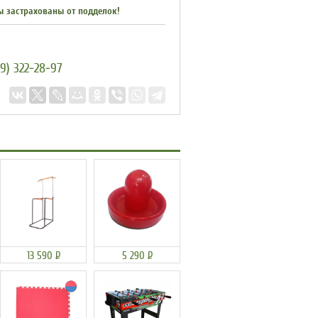
ы застрахованы от подделок!
9) 322-28-97
13 590
Р
5 290
Р