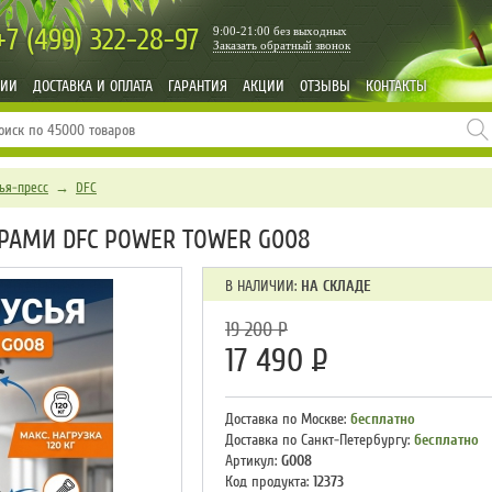
+7 (499)
322-28-97
9:00-21:00 без выходных
Заказать обратный звонок
НИИ
ДОСТАВКА И ОПЛАТА
ГАРАНТИЯ
АКЦИИ
ОТЗЫВЫ
КОНТАКТЫ
ья-пресс
→
DFC
ЕРАМИ DFC POWER TOWER G008
В НАЛИЧИИ:
НА СКЛАДЕ
19 200
Р
17 490
Р
Доставка по Москве:
бесплатно
Доставка по Санкт-Петербургу:
бесплатно
Артикул:
G008
Код продукта:
12373