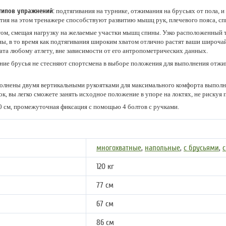
типов упражнений:
подтягивания на турнике, отжимания на брусьях от пола, и
тия на этом тренажере способствуют развитию мышц рук, плечевого пояса, сп
том, смещая нагрузку на желаемые участки мышц спины. Узко расположенный 
ы, в то время как подтягивания широким хватом отлично растят ваши широча
та любому атлету, вне зависимости от его антропометрических данных.
ние брусья не стесняют спортсмена в выборе положения для выполнения отжим
полнены двумя вертикальными рукоятками для максимального комфорта выполн
 вы легко сможете занять исходное положение в упоре на локтях, не рискуя 
30 см, промежуточная фиксация с помощью 4 болтов с ручками.
многохватные
,
напольные
,
с брусьями
,
с
120 кг
77 см
67 см
86 см