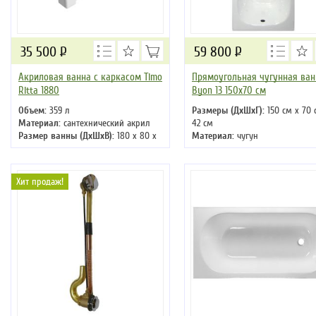
35 500
Р
59 800
Р
Акриловая ванна с каркасом Timo
Прямоугольная чугунная ван
Ritta 1880
Byon 13 150x70 см
Объем:
359 л
Размеры (ДхШхГ):
150 см х 70 
Материал:
сантехнический акрил
42 см
Размер ванны (ДхШхВ):
180 х 80 х
Материал:
чугун
63 см
Вес:
90 кг
Хит продаж!