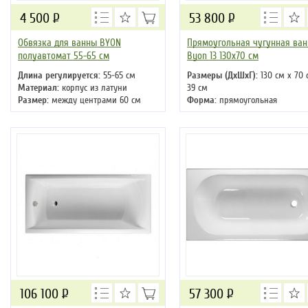
4 500
Р
53 800
Р
Обвязка для ванны BYON
Прямоугольная чугунная ван
полуавтомат 55-65 см
Byon 13 130x70 см
Длина регулируется:
55-65 см
Размеры (ДхШхГ):
130 см х 70 
Материал:
корпус из латуни
39 см
Размер:
между центрами 60 см
Форма:
прямоугольная
Материал:
чугун
106 100
Р
57 300
Р