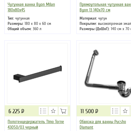
Чугунная ванна Byon Milan
Прямоугольная чугунная ван
180x80x45
Byon 13 140х70 см
Тип:
чугунная
Материал:
чугун
Размеры:
180 x 80 x 60 см
Покрытие:
высокопрочная эма
Общий объем:
360 л
Размеры (ДхШхГ):
140 см х 70 
39 см
6 225
Р
11 500
Р
Полотенцедержатель Timo Torne
Обвязка для ванны Pucsho
43050/03 черный
Diamant