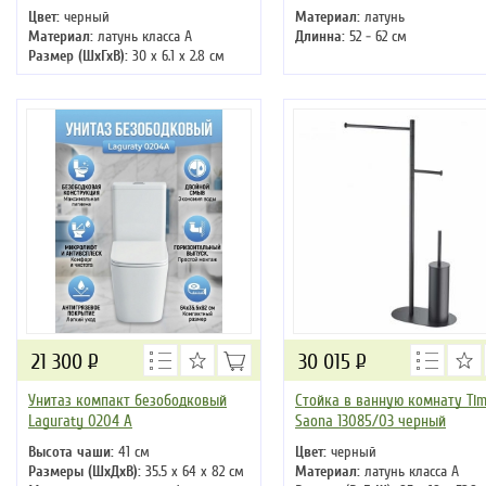
Цвет:
черный
Материал:
латунь
Материал:
латунь класса А
Длинна:
52 - 62 см
Размер (ШхГхВ):
30 х 6.1 х 2.8 см
21 300
Р
30 015
Р
Унитаз компакт безободковый
Стойка в ванную комнату Ti
Laguraty 0204 A
Saona 13085/03 черный
Высота чаши:
41 см
Цвет:
черный
Размеры (ШхДхВ):
35.5 x 64 x 82 см
Материал:
латунь класса А