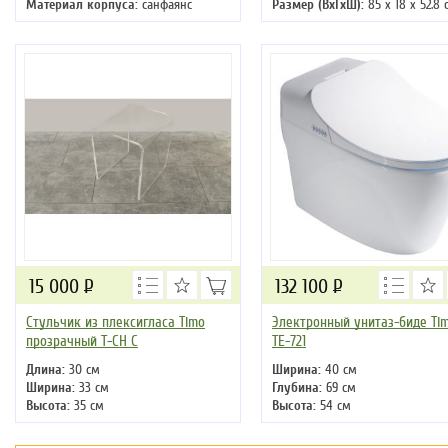
Материал корпуса:
санфаянс
Размер (ВхГхШ):
85 х 18 х 52.8 
15 000
Р
132 100
Р
Стульчик из плексигласа Timo
Электронный унитаз-биде Ti
прозрачный T-CH C
ТЕ-721
Длина:
30 см
Ширина:
40 см
Ширина:
33 см
Глубина:
69 см
Высота:
35 см
Высота:
54 см
Материал:
плексиглас