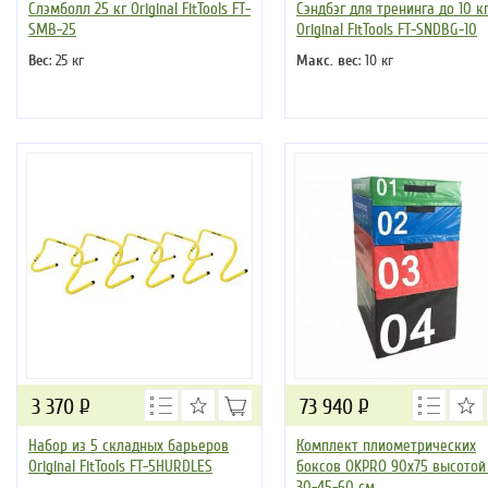
Слэмболл 25 кг Original FitTools FT-
Сэндбэг для тренинга до 10 к
SMB-25
Original FitTools FT-SNDBG-10
Вес
: 25 кг
Макс. вес
: 10 кг
3 370
Р
73 940
Р
Набор из 5 складных барьеров
Комплект плиометрических
Original FitTools FT-5HURDLES
боксов OKPRO 90х75 высотой 
30-45-60 см