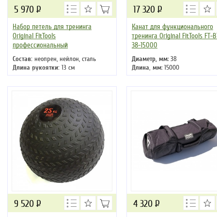
5 970
Р
17 320
Р
Набор петель для тренинга
Канат для функционального
Original FitTools
тренинга Original FitTools FT-
профессиональный
38-15000
Состав:
неопрен, нейлон, сталь
Диаметр, мм
: 38
Длина рукоятки:
13 см
Длина, мм
: 15000
Диаметр хвата:
35 см
9 520
Р
4 320
Р