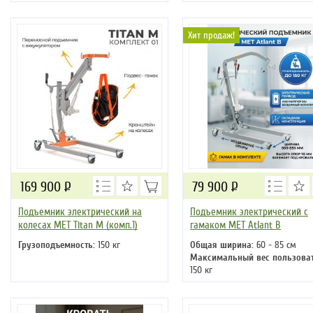
Вес нетто:
17.6 кг
Хит продаж!
169 900
Р
79 900
Р
Подъемник электрический на
Подъемник электрический с
колесах MET Titan M (комп.1)
гамаком MET Atlant B
Грузоподъемность:
150 кг
Общая ширина:
60 - 85 см
Максимальный вес пользоват
150 кг