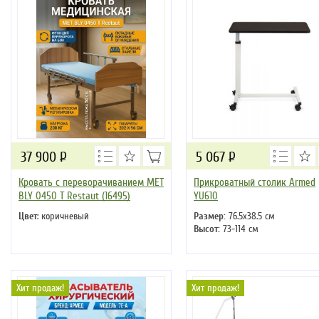
37 900
Р
5 067
Р
Кровать с переворачиванием MET
Прикроватный столик Armed
BLY 0450 T Restaut (16495)
YU610
Цвет
: коричневый
Размер:
76.5х38.5 см
Высот:
73-114 см
Хит продаж!
Хит продаж!