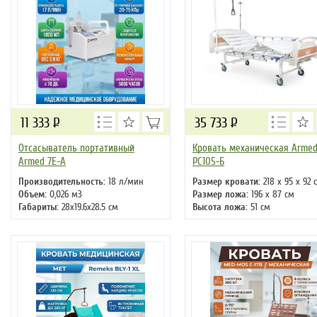
11 333
Р
35 733
Р
Отсасыватель портативный
Кровать механическая Arme
Armed 7Е-А
РС105-Б
Производительность:
18 л/мин
Размер кровати:
218 х 95 х 92 
Объем:
0,026 м3
Размер ложа:
196 х 87 см
Габариты:
28х19.6х28.5 см
Высота ложа:
51 см