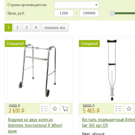
Страна производителя:
Цена, руб:
-
1
2
3
4
показать все
Спеццена!
Спеццена!
4300 Р
8800 Р
2 691
Р
5 465
Р
Ходунки на двух колесах
Костыль подмышечный Rebot
Valentine International R Wheel
Биг 160 арт.129
хром
Цвет:
чёрный