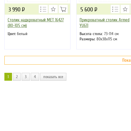
3 990
Р
5 600
Р
Столик надкроватный MET 16427
Прикроватный столик Armed
(80-105 см)
YU611
Цвет
: белый
Высота стола:
73-114 см
Размеры:
80х38х115 см
Пока
1
2
3
4
показать все