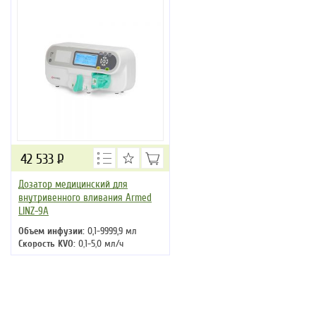
42 533
Р
Дозатор медицинский для
внутривенного вливания Armed
LINZ-9A
Объем инфузии:
0,1-9999,9 мл
Скорость KVO:
0,1-5,0 мл/ч
Время работы от АКБ:
не менее 8
часов
Функция болюсной инфузии:
да