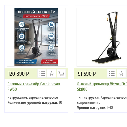
120 890
Р
91 590
Р
Лыжный тренажёр Cardiopower
Лыжный тренажер VictoryFit 
RW50
Ski100
Нагружение:
аэродинамическое
Тип нагрузки:
Аэродинамическ
Количество уровней нагрузки:
10
сопротивление
Уровни нагрузки:
1-10
Тип дисплея:
Многофункциональный дисплей
дюйма (11.5 см)