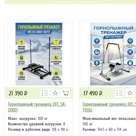
21 390
Р
17 490
Р
Горнолыжный тренажер DFC SK-
Горнолыжный тренажер DFC 
ZX801
T1002
Макс. нагрузка:
100 кг
Максимальный вес пользоват
Количество уровней нагрузки:
8
100 кг
Размер в рабочем виде:
118 х 48 х
Размер:
114.5 х 60 х 114 см
133 см