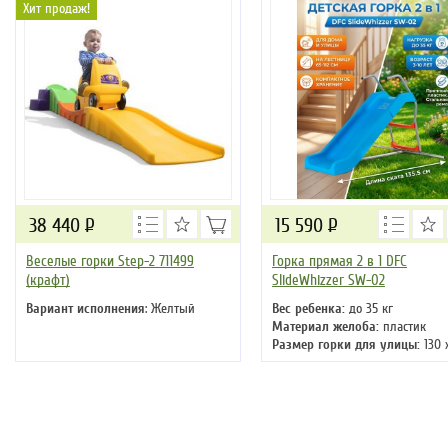
Хит продаж!
38 440
Р
15 590
Р
Веселые горки Step-2 711499
Горка прямая 2 в 1 DFC
(крафт)
SlideWhizzer SW-02
Вариант исполнения
: Желтый
Вес ребенка:
до 35 кг
Материал желоба:
пластик
Размер горки для улицы:
130 
х 87 см