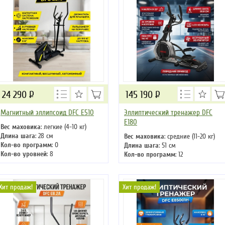
24 290
Р
145 190
Р
Магнитный эллипсоид DFC E510
Эллиптический тренажер DFC
E180
Вес маховика
: легкие (4-10 кг)
Длина шага
: 28 см
Вес маховика
: средние (11-20 кг)
Кол-во программ
: 0
Длина шага
: 51 см
Кол-во уровней
: 8
Кол-во программ
: 12
Макс. вес
: 100 кг
Кол-во уровней
: 24
Привод
: задний
Макс. вес
: 150 кг
Привод
: передний
Хит продаж!
Хит продаж!