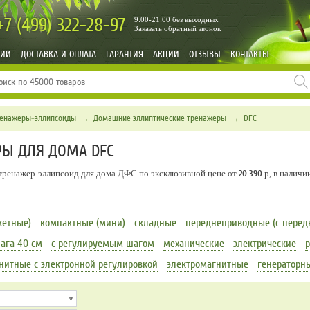
+7 (499)
322-28-97
9:00-21:00 без выходных
Заказать обратный звонок
НИИ
ДОСТАВКА И ОПЛАТА
ГАРАНТИЯ
АКЦИИ
ОТЗЫВЫ
КОНТАКТЫ
ренажеры-эллипсоиды
→
Домашние эллиптические тренажеры
→
DFC
РЫ ДЛЯ ДОМА DFC
тренажер-эллипсоид для дома ДФС по эксклюзивной цене от
20 390
р, в наличи
жетные)
компактные (мини)
складные
переднеприводные (с перед
ага 40 см
с регулируемым шагом
механические
электрические
нитные с электронной регулировкой
электромагнитные
генераторн