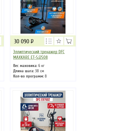
30 090
Р
Эллиптический тренажер DFC
MAXKARE ET-SJ2508
Вес маховика
: 6 кг
Длина шага
: 38 см
Кол-во программ
: 8
Кол-во уровней
: 8
Макс. вес
: 130 кг
Привод
: задний