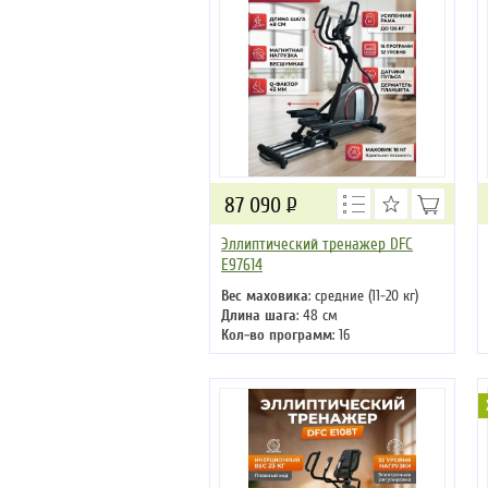
87 090
Р
Эллиптический тренажер DFC
E97614
Вес маховика
: средние (11-20 кг)
Длина шага
: 48 см
Кол-во программ
: 16
Кол-во уровней
: 0
Макс. вес
: 135 кг
Привод
: передний