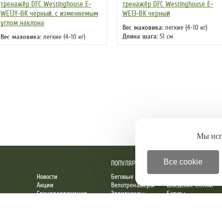
тренажёр DFC Westinghouse E-
тренажёр DFC Westinghouse E-
WE13Y-BK черный, с изменяемым
WE13-BK черный
углом наклона
Вес маховика
: легкие (4-10 кг)
Длина шага
: 51 см
Вес маховика
: легкие (4-10 кг)
Кол-во программ
: 15
Длина шага
: 51 см
Кол-во уровней
: 32
Кол-во программ
: 17
Макс. вес
: 120 кг
Кол-во уровней
: 32
Привод
: передний
Макс. вес
: 120 кг
Привод
: передний
Мы ис
Все cookie
ПОПУЛЯРНОЕ
Новости
Беговые дорожки
Детские комплексы
Акции
Велотренажеры
Шведские стенки
Спецпредложения
Эллипсоиды
Батуты
 директору
Новинки
Степперы
Настольный теннис
ы