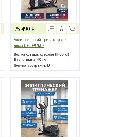
75 490
Р
Эллиптический тренажер для
дома DFC E97602
Вес маховика
: средние (11-20 кг)
Длина шага
: 48 см
Кол-во программ
: 13
Кол-во уровней
: 16
Макс. вес
: 135 кг
Привод
: задний