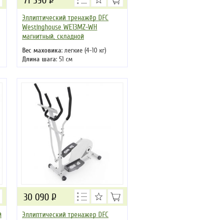
71 590
Р
Эллиптический тренажёр DFC
Westinghouse WE13MZ-WH
магнитный, складной
Вес маховика
: легкие (4-10 кг)
Длина шага
: 51 см
Кол-во программ
: 8
Кол-во уровней
: 8
Макс. вес
: 120 кг
Привод
: передний
30 090
Р
й
Эллиптический тренажер DFC