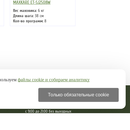
MAXKARE ET-SJ2508W
Вес маховика
: 6 кг
Длина шага
: 38 см
Кол-во программ
: 8
Кол-во уровней
: 8
Макс. вес
: 130 кг
Привод
: задний
пользуем
файлы cookie и собираем аналитику
Только обязательные cookie
+7 (499) 322-28-97
с 9:00 до 21:00 без выходных