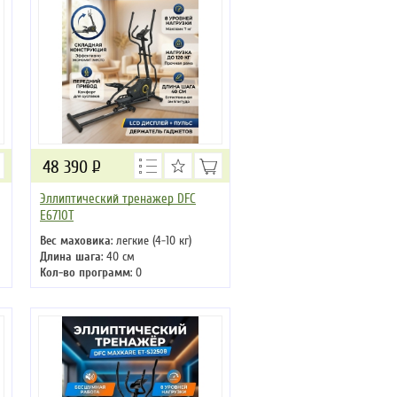
48 390
Р
Эллиптический тренажер DFC
E6710T
Вес маховика
: легкие (4-10 кг)
Длина шага
: 40 см
Кол-во программ
: 0
Кол-во уровней
: 8
Макс. вес
: 120 кг
Привод
: передний