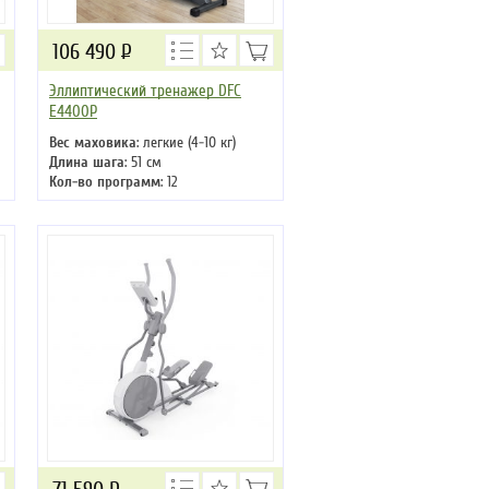
106 490
Р
Эллиптический тренажер DFC
E4400P
Вес маховика
: легкие (4-10 кг)
Длина шага
: 51 см
Кол-во программ
: 12
Кол-во уровней
: 24
Макс. вес
: 130 кг
Привод
: передний