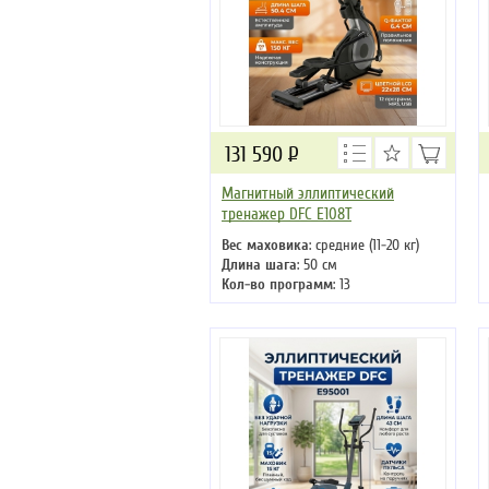
131 590
Р
Магнитный эллиптический
тренажер DFC E108T
Вес маховика
: средние (11-20 кг)
Длина шага
: 50 см
Кол-во программ
: 13
Кол-во уровней
: 32
Макс. вес
: 150 кг
Привод
: передний