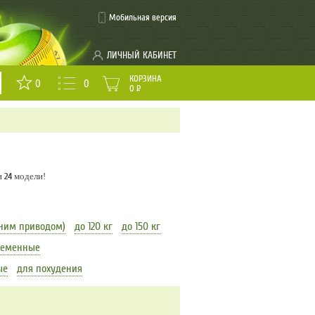
Мобильная версия
ЛИЧНЫЙ КАБИНЕТ
КОРЗИНА
0
0
0
Р
и
24
модели!
ним приводом)
до 120 кг
до 150 кг
ременные
ые
для похудения