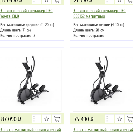
135 490
Р
21 390
Р
Эллиптический тренажер DFC
Эллиптический тренажер DFC
Yowza C8.9
E85162 магнитный
Вес маховика
: средние (11-20 кг)
Вес маховика
: легкие (4-10 кг)
Длина шага
: 71 см
Длина шага
: 28 см
Кол-во программ
: 12
Кол-во программ
: 1
Кол-во уровней
: 16
Кол-во уровней
: 8
Макс. вес
: 180 кг
Макс. вес
: 110 кг
Привод
: задний
Привод
: задний
87 090
Р
75 490
Р
Электромагнитный эллиптический
Электромагнитный эллиптически