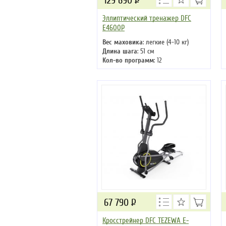
129 690
Р
Эллиптический тренажер DFC
E4600P
Вес маховика
: легкие (4-10 кг)
Длина шага
: 51 см
Кол-во программ
: 12
Кол-во уровней
: 24
Макс. вес
: 150 кг
Привод
: передний
67 790
Р
Кросстрейнер DFC TEZEWA E-