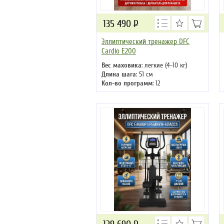
135 490
Р
Эллиптический тренажер DFC
Cardio E200
Вес маховика
: легкие (4-10 кг)
Длина шага
: 51 см
Кол-во программ
: 12
Кол-во уровней
: 32
Макс. вес
: 150 кг
Привод
: передний