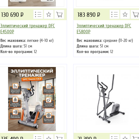
130 690
Р
183 890
Р
Эллиптический тренажер DFC
Эллиптический тренажер DFC
E4500P
E5800P
Вес маховика
: легкие (4-10 кг)
Вес маховика
: средние (11-20 кг)
Длина шага
: 51 см
Длина шага
: 51 см
Кол-во программ
: 12
Кол-во программ
: 12
Кол-во уровней
: 24
Кол-во уровней
: 24
Макс. вес
: 150 кг
Макс. вес
: 120 кг
Привод
: передний
Привод
: передний