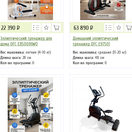
22 390
Р
63 890
Р
Эллиптический тренажер для
Домашний эллиптический
дома DFC E85001HWO
тренажер DFC E97501
Вес маховика
: легкие (4-10 кг)
Вес маховика
: средние (11-20 кг)
Длина шага
: 28 см
Длина шага
: 48 см
Кол-во программ
: 0
Кол-во программ
: 0
Кол-во уровней
: 8
Кол-во уровней
: 8
Макс. вес
: 110 кг
Макс. вес
: 135 кг
Привод
: задний
Привод
: задний