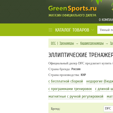
О КОМПА
КАТАЛОГ ТОВАРОВ
DFC
|
Тренажеры
→
Кардиотренажеры
→
Т
ЭЛЛИПТИЧЕСКИЕ ТРЕНАЖЕ
Официальный дилер DFC предлагает купить 
Страна бренда:
Россия
Страна производства:
КНР
с бесплатной сборкой
недорогие (бюд
с программами тренировок
с длиной ш
магнитные с ручной регулировкой
маг
DFC
Бренд: