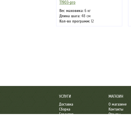
T1903-pro
Вес маховика
: 6 кг
Длина шага
: 48 см
Кол-во программ
: 12
Кол-во уровней
: 32
Макс. вес
: 120 кг
Привод
: передний
УСЛУГИ
МАГАЗИН
Доставка
О магазине
Сборка
Контакты
Гарантия
Отзывы
Организациям
Пожаловаться
GreenSports.ru
– Лучшие спортивные товар