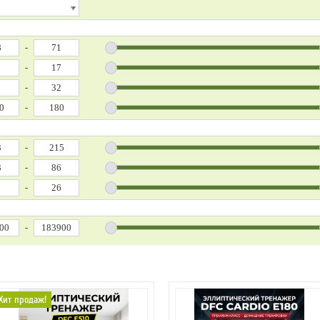
-
-
-
-
-
-
-
-
Хит продаж!