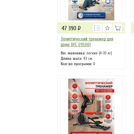
47 390
Р
Эллиптический тренажер для
дома DFC E95001
Вес маховика
: легкие (4-10 кг)
Длина шага
: 43 см
Кол-во программ
: 0
Кол-во уровней
: 8
Макс. вес
: 120 кг
Привод
: задний