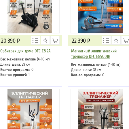
20 390
Р
22 390
Р
Орбитрек для дома DFC E8.2A
Магнитный эллиптический
тренажер DFC E85001H
Вес маховика
: легкие (4-10 кг)
Длина шага
: 29 см
Вес маховика
: легкие (4-10 кг)
Кол-во программ
: 0
Длина шага
: 28 см
Кол-во уровней
: 1
Кол-во программ
: 0
Макс. вес
: 100 кг
Кол-во уровней
: 8
Привод
: задний
Макс. вес
: 110 кг
Привод
: задний