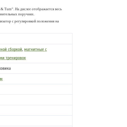
 Turn“. На дислее отображается весь
лнительных поручнях.
изатор с регулировкой положения на
тной сборкой
,
магнитные с
ми тренировок
ховика
ом