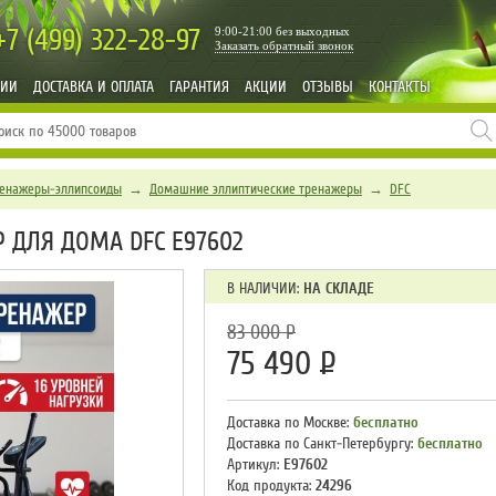
+7 (499)
322-28-97
9:00-21:00 без выходных
Заказать обратный звонок
НИИ
ДОСТАВКА И ОПЛАТА
ГАРАНТИЯ
АКЦИИ
ОТЗЫВЫ
КОНТАКТЫ
ренажеры-эллипсоиды
→
Домашние эллиптические тренажеры
→
DFC
 ДЛЯ ДОМА DFC E97602
В НАЛИЧИИ:
НА СКЛАДЕ
83 000
Р
75 490
Р
Доставка по Москве:
бесплатно
Доставка по Санкт-Петербургу:
бесплатно
Артикул:
E97602
Код продукта:
24296