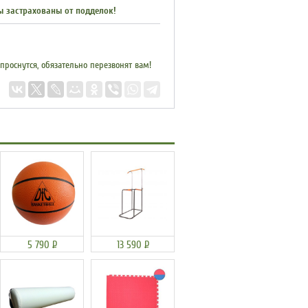
ы застрахованы от подделок!
 проснутся, обязательно перезвонят вам!
5 790
Р
13 590
Р