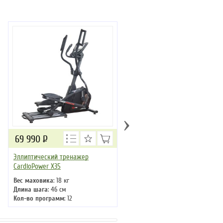
›
69 990
Р
69 990
Р
Эллиптический тренажер
Эллиптический тренажер
CardioPower X35
CardioPower X43
Вес маховика
: 18 кг
Вес маховика
: тяжелые (более 2
Длина шага
: 46 см
кг)
Кол-во программ
: 12
Длина шага
: 48 см
Кол-во уровней
: 16
Кол-во программ
: 18
Макс. вес
: 150 кг
Кол-во уровней
: 16