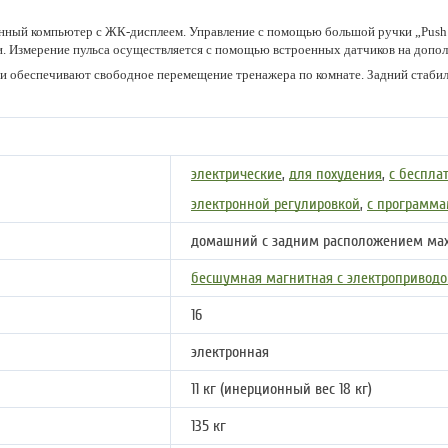
нный компьютер с ЖК-дисплеем. Управление с помощью большой ручки „Push &
. Измерение пульса осуществляется с помощью встроенных датчиков на допо
и обеспечивают свободное перемещение тренажера по комнате. Задний стабил
электрические
,
для похудения
,
с беспла
электронной регулировкой
,
с программа
домашний с задним расположением ма
бесшумная магнитная с электропривод
16
электронная
11 кг (инерционный вес 18 кг)
135 кг