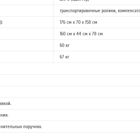
транспортировочные ролики, компенсат
):
176 см х 70 х 158 см
160 см х 44 см х 78 см
60 кг
67 кг
авкой.
ния.
лнительных поручнях.