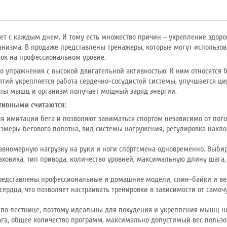
Привод
: передний
Макс. вес
: 120 кг
Привод
: передний
ет с каждым днем. И тому есть множество причин – укрепление здоро
анизма. В продаже представлены тренажеры, которые могут использо
вок на профессиональном уровне.
то упражнения с высокой двигательной активностью. К ним относятся бе
нятий укрепляется работа сердечно-сосудистой системы, улучшается ц
ппы мышц и организм получает мощный заряд энергии.
тивными считаются
:
я имитации бега и позволяют заниматься спортом независимо от по
змеры бегового полотна, вид системы нагружения, регулировка накл
авномерную нагрузку на руки и ноги спортсмена одновременно. Выбир
ховика, тип привода, количество уровней, максимальную длину шага,
редставлены профессиональные и домашние модели, спин-байки и ве
ердца, что позволяет настраивать тренировки в зависимости от самоч
по лестнице, поэтому идеальны для похудения и укрепления мышц н
га, общее количество программ, максимально допустимый вес пользо