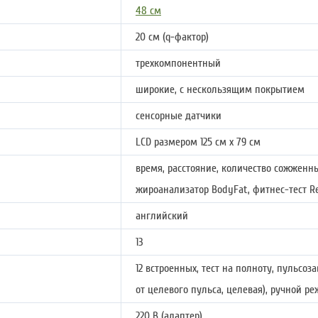
48 см
20 см (q-фактор)
трехкомпонентный
широкие, с нескользящим покрытием
сенсорные датчики
LCD размером 125 см х 79 см
время, расстояние, количество сожженны
жироанализатор BodyFat, фитнес-тест R
английский
13
12 встроенных, тест на полноту, пульсо
от целевого пульса, целевая), ручной р
220 В (адаптер)