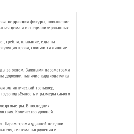
Привод
: передний
Макс. вес
: 150 кг
Привод
: передний
вья,
коррекция фигуры
, повышение
ваться дома и в специализированных
г, гребля, плавание, езда на
иркуляция крови, сжигаются лишние
годы за окном. Важными параметрами
она дорожки, наличие кардиодатчика
ая эллиптический тренажер,
 грузоподъёмность и размеры самого
лоэргометры. В последних
увствия. Количество уровней
ог. Параметрами удачной покупки
вателя, система нагружения и