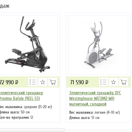
одаж
72 990
Р
71 590
Р
Эллиптический тренажер
Эллиптический тренажёр DFC
Proxima Rafale PREL-513
Westinghouse WE13MZ-WH
магнитный, складной
Вес маховика
: средние (11-20 кг)
Длина шага
: 50 см
Вес маховика
: легкие (4-10 кг)
Кол-во программ
: 12
Длина шага
: 51 см
Кол-во уровней
: 32
Кол-во программ
: 8
Макс. вес
: 150 кг
Кол-во уровней
: 8