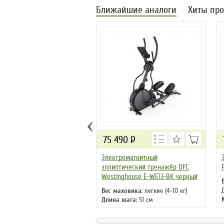
Ближайшие аналоги
Хиты пр
‹
75 490
Р
Электромагнитный
эллиптический тренажёр DFC
Westinghouse E-WE13-BK черный
Вес маховика
: легкие (4-10 кг)
Длина шага
: 51 см
Кол-во программ
: 15
Кол-во уровней
: 32