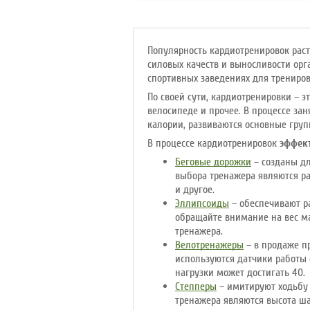
Макс. вес
: 120 кг
Привод
: передний
Популярность кардиотренировок раст
силовых качеств и выносливости орг
спортивных заведениях для трениро
По своей сути, кардиотренировки – э
велосипеде и прочее. В процессе за
калории, развиваются основные гру
В процессе кардиотренировок
эффек
Беговые дорожки
– созданы дл
выбора тренажера являются ра
и другое.
Эллипсоиды
– обеспечивают р
обращайте внимание на вес ма
тренажера.
Велотренажеры
– в продаже п
используются датчики работы с
нагрузки может достигать 40.
Степперы
– имитируют ходьбу 
тренажера являются высота ша