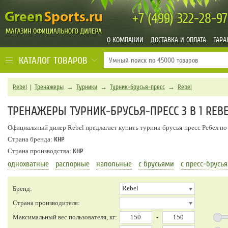
+7 (499)
322-28-97
О КОМПАНИИ
ДОСТАВКА И ОПЛАТА
ГАРА
КАТАЛОГ ТОВАРОВ
Rebel
|
Тренажеры
→
Турники
→
Турник-брусья-пресс
→
Rebel
ТРЕНАЖЕРЫ ТУРНИК-БРУСЬЯ-ПРЕСС 3 В 1 REB
Официальный дилер Rebel предлагает купить турник-брусья-пресс Ребел по
Страна бренда:
КНР
Страна производства:
КНР
однохватные
распорные
напольные
с брусьями
с пресс-брусь
Rebel
Бренд:
Страна производителя:
Максимальный вес пользователя, кг:
-