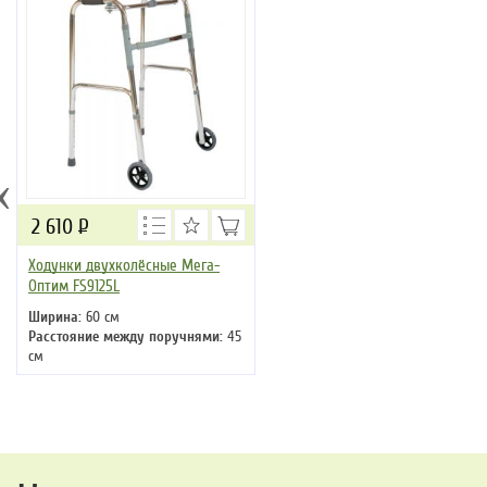
‹
2 610
Р
Ходунки двухколёсные Мега-
Оптим FS9125L
Ширина:
60 см
Расстояние между поручнями:
45
см
Регулируемая высота:
79-96.5 см