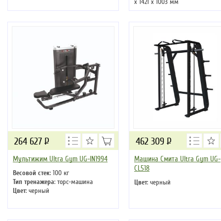
х 1421 х 1003 мм
264 627
Р
462 309
Р
Мультижим Ultra Gym UG-IN1994
Машина Смита Ultra Gym UG-
CL518
Весовой стек
: 100 кг
Тип тренажера
: торс-машина
Цвет
: черный
Цвет
: черный