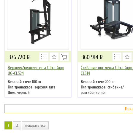
376 720
Р
360 914
Р
Верхняя/нижняя тяга Ultra Gym
Сгибание ног лежа Ultra Gym
UG-CL524
CL514
Весовой стек
: 100 кг
Весовой стек
: 200 кг
Тип тренажера
: верхняя тяга
Тип тренажера
: сгибание/
Цвет
: черный
разгибание ног
Цвет
: черный
Пока
1
2
показать все