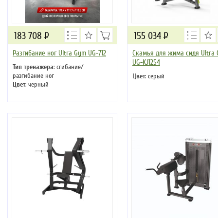
183 708
Р
155 034
Р
Разгибание ног Ultra Gym UG-712
Скамья для жима сидя Ultra
UG-KJ1254
Тип тренажера
: сгибание/
разгибание ног
Цвет
: серый
Цвет
: черный