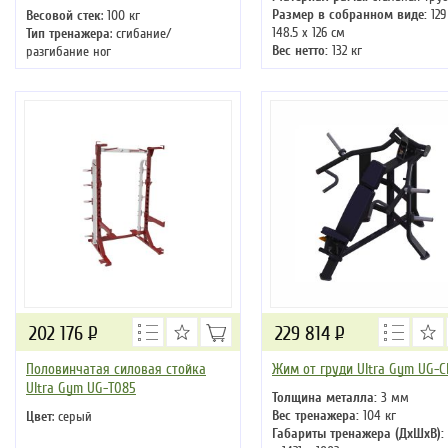
Размер в собранном виде:
129
Весовой стек
: 100 кг
148.5 х 126 см
Тип тренажера
: сгибание/
Вес нетто:
132 кг
разгибание ног
Цвет
: черный
202 176
Р
229 814
Р
Половинчатая силовая стойка
Жим от груди Ultra Gym UG-C
Ultra Gym UG-T085
Толщина металла:
3 мм
Вес тренажера:
104 кг
Цвет
: серый
Габариты тренажера (ДхШхВ):