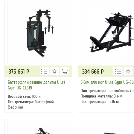
375 661
Р
334 666
Р
Баттерфляй задние дельты Ultra
Жим для ног Ultra Gym UG-C
Gym UG-CL519
Тип тренажера:
на свободных в
Толщина металла:
3 мм
Весовой стек
: 100 кг
Вес тренажера :
236 кг
Тип тренажера
: баттерфляй
(бабочка)
Цвет
: черный