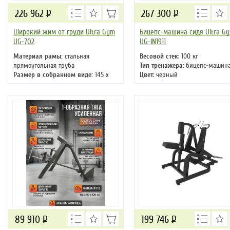
226 962
Р
267 300
Р
Широкий жим от груди Ultra Gym
Бицепс-машина сидя Ultra G
UG-702
UG-IN1911
Материал рамы:
стальная
Весовой стек
: 100 кг
прямоугольная труба
Тип тренажера
: бицепс-машин
Размер в собранном виде:
145 х
Цвет
: черный
171.5 х 118.2 см
Вес нетто:
161 кг
89 910
Р
199 746
Р