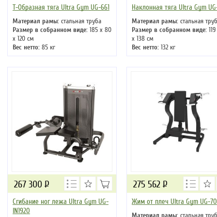
Т-Образная тяга Ultra Gym UG-661
Наклонная тяга Ultra Gym UG
Материал рамы:
стальная труба
Материал рамы:
стальная тру
Размер в собранном виде:
185 х 80
Размер в собранном виде:
119
х 120 см
х 138 см
Вес нетто:
85 кг
Вес нетто:
132 кг
267 300
Р
275 562
Р
Сгибание ног лежа Ultra Gym UG-
Жим от плеч Ultra Gym UG-7
IN1920
Материал рамы:
стальная тру