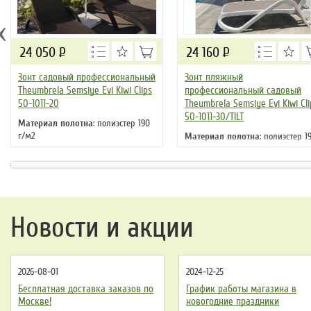
‹
24 050
Р
24 160
Р
Зонт садовый профессиональный
Зонт пляжный
Theumbrela Semsiye Evi Kiwi Clips
профессиональный садовый
50-1011-20
Theumbrela Semsiye Evi Kiwi Cli
50-1011-30/TILT
Материал полотна
: полиэстер 190
г/м2
Материал полотна
: полиэстер 1
Материал стойки
: алюминий
г/м2
Цвет
: бежевый
Материал стойки
: алюминий
Цвет
: белый
Новости и акции
2026-08-01
2024-12-25
Бесплатная доставка заказов по
График работы магазина в
Москве!
новогодние праздники