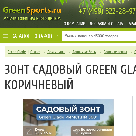
+7 (499)
322-28-97
О КОМПАНИИ
ДОСТАВКА И ОПЛАТА
ГАРА
КАТАЛОГ ТОВАРОВ
Green Glade
|
Отдых
→
Дом и дача
→
Дачная мебель
→
Садовые зонты
→
ЗОНТ САДОВЫЙ GREEN GLA
КОРИЧНЕВЫЙ