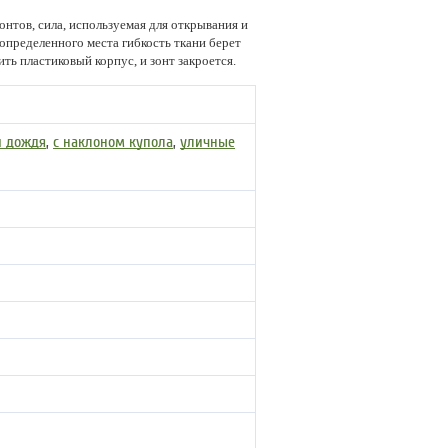
онтов, сила, используемая для открывания и
определенного места гибкость ткани берет
ть пластиковый корпус, и зонт закроется.
и дождя
,
с наклоном купола
,
уличные