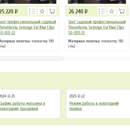
25 220
Р
26 240
Р
Зонт профессиональный садовый
Зонт садовый профессиональный
Theumbrela Semsiye Evi Kiwi Clips
Theumbrela Semsiye Evi Kiwi Clips
50-1011-22
50-1011-25
Материал полотна
: полиэстер 190
Материал полотна
: полиэстер 190
г/м2
г/м2
Материал стойки
: алюминий
Материал стойки
: алюминий
Цвет
: бежевый
2024-12-25
2023-12-22
График работы магазина в
Режим работы в новогодний
новогодние праздники
период