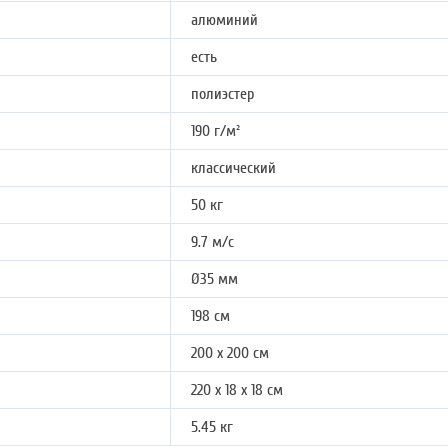
алюминий
есть
полиэстер
190 г/м²
классический
50 кг
9.7 м/с
Ø35 мм
198 см
200 х 200 см
220 х 18 х 18 см
5.45 кг