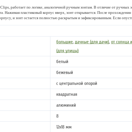
Clips, работает по логике, аналогичной ручным зонтам. В отличие от ручных з
та. Нажимая пластиковый корпус вверх, зонт открывается. После прохождения 
орпусу, и зонт остается полностью раскрытым и зафиксированным. Если опусти
большие
,
дачные (для дачи)
,
от солнца 
(для улицы)
белый
бежевый
с центральной опорой
квадратная
алюминий
8
12х18 мм