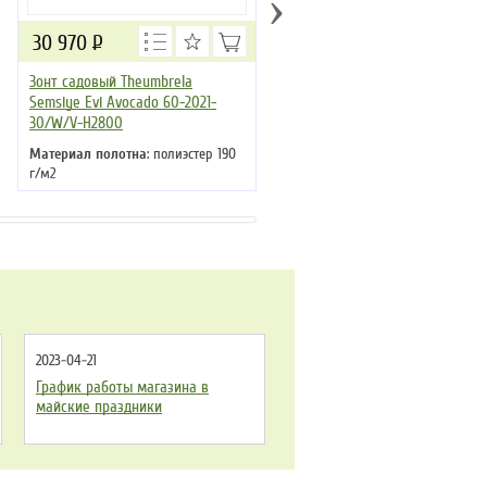
›
30 970
Р
11 180
Р
Зонт садовый Theumbrela
Зонт садовый Green Glade 600
Semsiye Evi Avocado 60-2021-
Материал полотна
: полиэстер 1
30/W/V-H2800
г/м2
Материал стойки
: сталь
Материал полотна
: полиэстер 190
Цвет
: бежевый
г/м2
Материал стойки
: алюминий
Цвет
: бежевый
2023-04-21
График работы магазина в
майские праздники