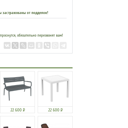
ы застрахованы от подделок!
 проснутся, обязательно перезвонят вам!
22 600
Р
22 600
Р