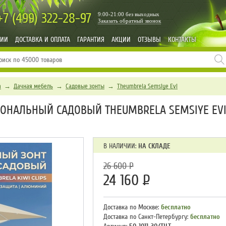
+7 (499)
322-28-97
9:00-21:00 без выходных
Заказать обратный звонок
НИИ
ДОСТАВКА И ОПЛАТА
ГАРАНТИЯ
АКЦИИ
ОТЗЫВЫ
КОНТАКТЫ
а
→
Дачная мебель
→
Садовые зонты
→
Theumbrela Semsiye Evi
НАЛЬНЫЙ САДОВЫЙ THEUMBRELA SEMSIYE EVI K
В НАЛИЧИИ:
НА СКЛАДЕ
26 600
Р
24 160
Р
Доставка по Москве:
бесплатно
Доставка по Санкт-Петербургу:
бесплатно