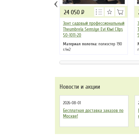
‹
24 050
Р
Зонт садовый профессиональный
Theumbrela Semsiye Evi Kiwi Clips
50-1011-20
Материал полотна
: полиэстер 190
г/м2
Материал стойки
: алюминий
Цвет
: бежевый
Новости и акции
2026-08-01
Бесплатная доставка заказов по
Москве!