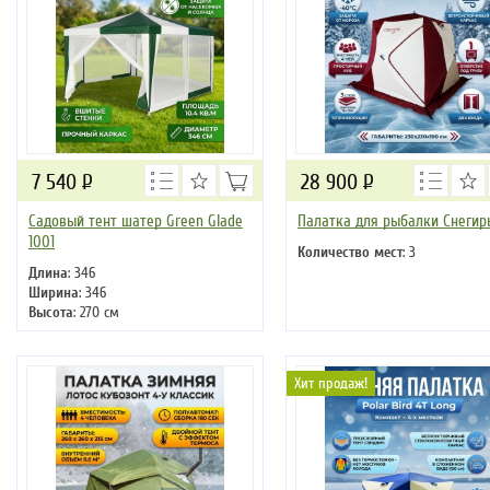
7 540
Р
28 900
Р
Садовый тент шатер Green Glade
Палатка для рыбалки Снегир
1001
Количество мест
: 3
Длина
: 346
Ширина
: 346
Высота
: 270 см
Цвет
: зеленый
Хит продаж!