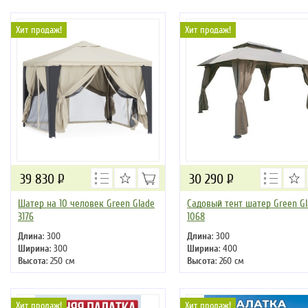
Хит продаж!
Хит продаж!
39 830
Р
30 290
Р
Шатер на 10 человек Green Glade
Садовый тент шатер Green G
3176
1068
Длина
: 300
Длина
: 300
Ширина
: 300
Ширина
: 400
Высота
: 250 см
Высота
: 260 см
Цвет
: бежевый
Цвет
: коричневый
Хит продаж!
Хит продаж!