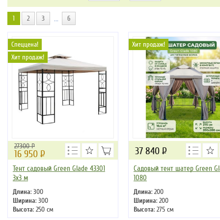
1
2
3
6
...
Спеццена!
Хит продаж!
Хит продаж!
27300 Р
37 840
Р
16 950
Р
Тент садовый Green Glade 43301
Садовый тент шатер Green G
3х3 м
1080
Длина
: 300
Длина
: 200
Ширина
: 300
Ширина
: 200
Высота
: 250 см
Высота
: 275 см
Цвет
: бежевый
Цвет
: бежевый