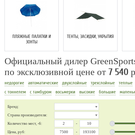
ПЛЯЖНЫЕ ПАЛАТКИ И
ТЕНТЫ, ЗАСИДКИ, УКРЫТИЯ
ЗОНТЫ
Официальный дилер GreenSports
по эксклюзивной цене от
7 540
р
недорогие
автоматические
двухслойные
трехслойные
теплые
с тоннелем
с тамбуром
восьмерки
высокие
большие
малень
Бренд:
Страна производителя:
Количество мест, -6:
-
Цена, руб:
-