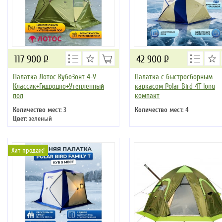
117 900
Р
42 900
Р
Палатка Лотос КубоЗонт 4-У
Палатка с быстросборным
Классик+Гидродно+Утепленный
каркасом Polar Bird 4Т long
пол
компакт
Количество мест
: 3
Количество мест
: 4
Цвет
: зеленый
Хит продаж!