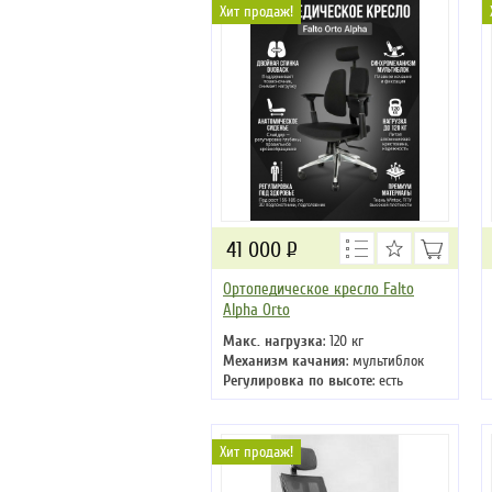
Хит продаж!
41 000
Р
Ортопедическое кресло Falto
Alpha Orto
Макс. нагрузка
: 120 кг
Механизм качания
: мультиблок
Регулировка по высоте
: есть
Материал обивки
: ткань
Подлокотники
: да
Крестовина
: металлическая
Хит продаж!