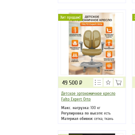
синхромеханизм
Регулировка по высоте
: есть
Материал обивки
: сетка
Хит продаж!
Подлокотники
: да
Крестовина
: металлическая
49 500
Р
Детское эргономичное кресло
Falto Expert Orto
Макс. нагрузка
: 100 кг
Регулировка по высоте
: есть
Материал обивки
: сетка, ткань
Подлокотники
: да
Крестовина
: пластиковая