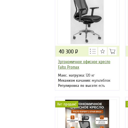
40 300
Р
Эргономичное офисное кресло
Falto Promax
Макс. нагрузка
: 120 кг
Механизм качания
: мультиблок
Регулировка по высоте
: есть
Материал обивки
: сетка, ткань
Подлокотники
: да
Крестовина
: хромированная
Хит продаж!