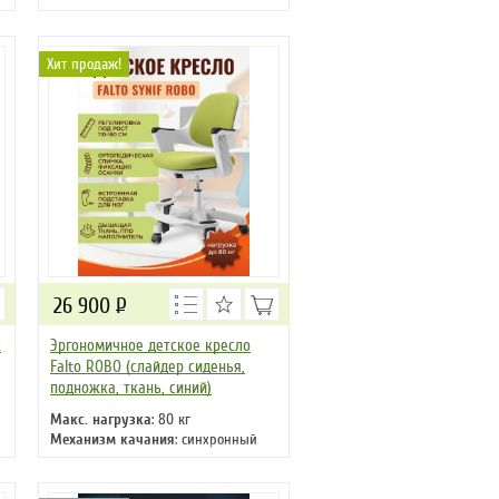
Подлокотники
: да
Крестовина
: металлическая
Хит продаж!
26 900
Р
с
Эргономичное детское кресло
Falto ROBO (слайдер сиденья,
подножка, ткань, синий)
Макс. нагрузка
: 80 кг
Механизм качания
: синхронный
Регулировка по высоте
: есть
Материал обивки
: ткань