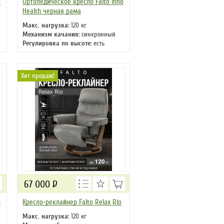
2
Ортопедическое кресло Falto Inno
Health черная рама
Макс. нагрузка
: 120 кг
Механизм качания
: синхронный
Регулировка по высоте
: есть
Материал обивки
: ткань
Подлокотники
: да
Крестовина
: пластиковая
Хит продаж!
67 000
Р
o
Кресло-реклайнер Falto Relax Rio
Макс. нагрузка
: 120 кг