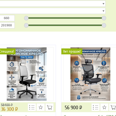
Спеццена!
Хит продаж!
58400 Р
56 900
Р
36 300
Р