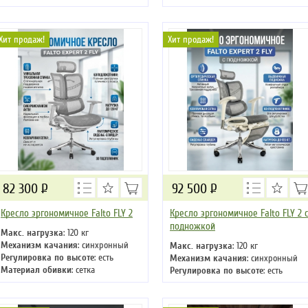
Материал обивки
: натуральная
Материал обивки
: сетка
кожа
Подлокотники
: да
Подлокотники
: да
Крестовина
: пластиковая
Хит продаж!
Хит продаж!
Крестовина
: металлическая
82 300
Р
92 500
Р
Кресло эргономичное Falto FLY 2
Кресло эргономичное Falto FLY 2 
подножкой
Макс. нагрузка
: 120 кг
Механизм качания
: синхронный
Макс. нагрузка
: 120 кг
Регулировка по высоте
: есть
Механизм качания
: синхронный
Материал обивки
: сетка
Регулировка по высоте
: есть
Подлокотники
: да
Материал обивки
: сетка
Крестовина
: металлическая
Подлокотники
: да
Крестовина
: металлическая