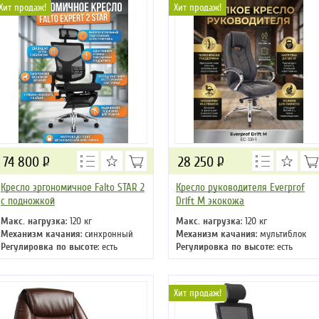
Хит продаж!
Хит продаж!
74 800
Р
28 250
Р
Кресло эргономичное Falto STAR 2
Кресло руководителя Everprof
с подножкой
Drift M экокожа
Макс. нагрузка
: 120 кг
Макс. нагрузка
: 120 кг
Механизм качания
: синхронный
Механизм качания
: мультиблок
Регулировка по высоте
: есть
Регулировка по высоте
: есть
Материал обивки
: сетка
Материал обивки
: экокожа
Подлокотники
: да
Подлокотники
: да
Крестовина
: металлическая
Крестовина
: металлическая
Хит продаж!