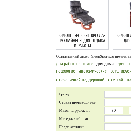
ОРТОПЕДИЧЕСКИЕ КРЕСЛА-
ОРТОПЕ
РЕКЛАЙНЕРЫ ДЛЯ ОТДЫХА
ДЛЯ
И РАБОТЫ
Официальный дилер GreenSports.ru предлагае
для работы в офисе
для дома
для шк
недорогие
анатомические
регулируе
с поясничной поддержкой
с сеткой
на
Бренд:
Страна производителя:
Макс. нагрузка, кг:
-
Материал обивки:
Подлокотники: