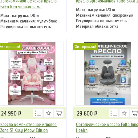
Эргономичное офисное кресло
Кресло эргономичное Falto STAR 
Falto Neo черная рама
Макс. нагрузка
: 120 кг
Механизм качания
: синхронный
Макс. нагрузка
: 120 кг
Регулировка по высоте
: есть
Механизм качания
: мультиблок
Материал обивки
: сетка
Регулировка по высоте
: есть
Подлокотники
: да
Материал обивки
: сетка, ткань
Крестовина
: металлическая
Подлокотники
: да
Крестовина
: пластиковая
Хит продаж!
Хит продаж!
24 990
Р
29 600
Р
Кресло компьютерное игровое
Ортопедическое кресло Falto Inn
Zone 51 Kitty Meow Edition
Health