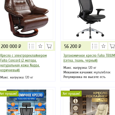
200 000
Р
56 200
Р
Кресло с электрореклайнером
Эргономичное кресло Falto TRIUM
Falto Concord (2 мотора,
(сетка, ткань, черный)
натуральная кожа Nappa,
Макс. нагрузка
: 120 кг
коричневый)
Механизм качания
: мультиблок
Регулировка по высоте
: есть
Макс. нагрузка
: 120 кг
Материал обивки
: сетка, ткань
Материал обивки
: натуральная
Подлокотники
: да
кожа
Крестовина
: металлическая
Подлокотники
: да
Хит продаж!
Хит продаж!
Крестовина
: деревянная