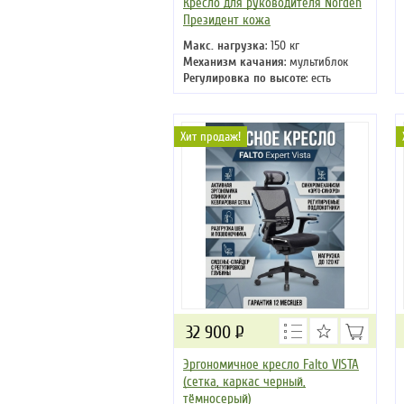
Кресло для руководителя Norden
Президент кожа
Макс. нагрузка
: 150 кг
Механизм качания
: мультиблок
Регулировка по высоте
: есть
Материал обивки
: натуральная
кожа
Подлокотники
: да
Хит продаж!
Крестовина
: хромированная
32 900
Р
Эргономичное кресло Falto VISTA
(сетка, каркас черный,
тёмносерый)