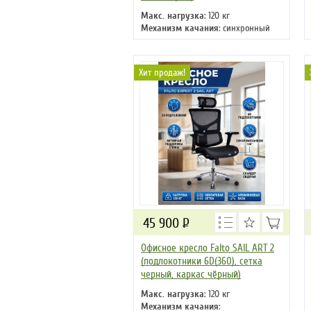
Макс. нагрузка
: 120 кг
Механизм качания
: синхронный
Регулировка по высоте
: есть
Материал обивки
: сетка
Подлокотники
: да
Хит продаж!
Крестовина
: хромированная
45 900
Р
Офисное кресло Falto SAIL ART 2
(подлокотники 6D(360), сетка
черный, каркас чёрный)
Макс. нагрузка
: 120 кг
Механизм качания
: