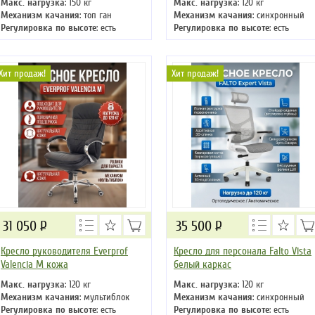
Макс. нагрузка
: 150 кг
Макс. нагрузка
: 120 кг
Механизм качания
: топ ган
Механизм качания
: синхронный
Регулировка по высоте
: есть
Регулировка по высоте
: есть
Материал обивки
: экокожа
Материал обивки
: ткань
Подлокотники
: да
Подлокотники
: да
Крестовина
: металлическая
Крестовина
: пластиковая
Хит продаж!
Хит продаж!
31 050
Р
35 500
Р
Кресло руководителя Everprof
Кресло для персонала Falto Vista
Valencia M кожа
белый каркас
Макс. нагрузка
: 120 кг
Макс. нагрузка
: 120 кг
Механизм качания
: мультиблок
Механизм качания
: синхронный
Регулировка по высоте
: есть
Регулировка по высоте
: есть