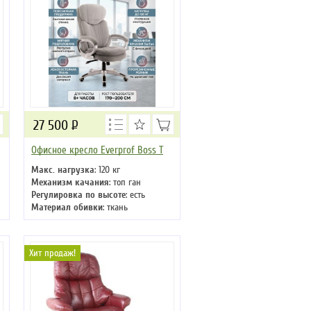
27 500
Р
Офисное кресло Everprof Boss T
Макс. нагрузка
: 120 кг
Механизм качания
: топ ган
Регулировка по высоте
: есть
Материал обивки
: ткань
Подлокотники
: да
Крестовина
: пластиковая
Хит продаж!