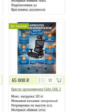
Материал обивки
: ткань
Подлокотники
: да
Крестовина
: деревянная
Хит продаж!
65 000
Р
Кресло эргономичное Falto SAIL 2
Макс. нагрузка
: 120 кг
Механизм качания
: синхронный
Регулировка по высоте
: есть
Материал обивки
: сетка