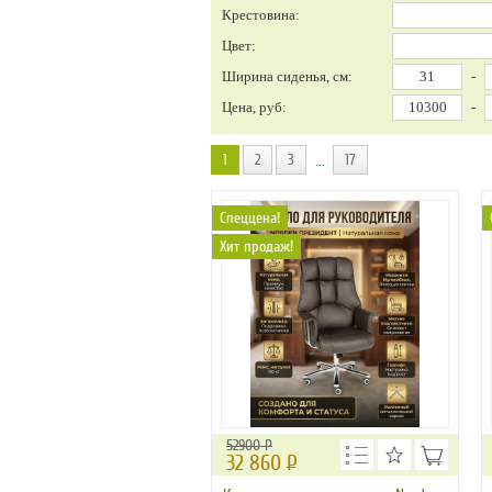
Крестовина:
Цвет:
Ширина сиденья, см:
-
Цена, руб:
-
1
2
3
17
...
Спеццена!
Хит продаж!
52900 Р
32 860
Р