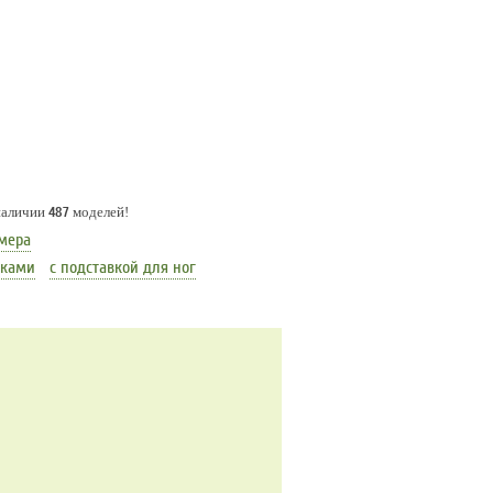
 наличии
487
моделей!
мера
иками
с подставкой для ног