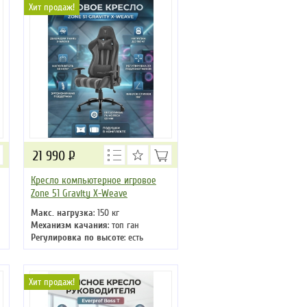
Подлокотники
: да
Хит продаж!
Крестовина
: пластиковая
21 990
Р
Кресло компьютерное игровое
Zone 51 Gravity X-Weave
Макс. нагрузка
: 150 кг
Механизм качания
: топ ган
Регулировка по высоте
: есть
Материал обивки
: ткань
Подлокотники
: да
Крестовина
: металлическая
Хит продаж!