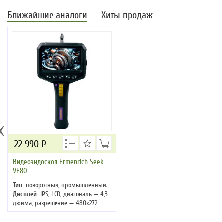
Ближайшие аналоги
Хиты продаж
‹
22 990
Р
Видеоэндоскоп Ermenrich Seek
VE80
Тип:
поворотный, промышленный.
Дисплей:
IPS, LCD, диагональ — 4,3
дюйма, разрешение — 480x272
пикс.
Количество камер:
1 поворотная.