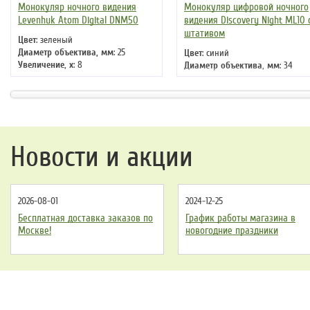
Монокуляр ночного видения
Монокуляр цифровой ночного
Levenhuk Atom Digital DNM50
видения Discovery Night ML10 
штативом
Цвет
: зеленый
Диаметр объектива, мм
: 25
Цвет
: синий
Увеличение, x
: 8
Диаметр объектива, мм
: 34
Диаметр выходного зрачка, мм
: 7
Увеличение, x
: 13
Тип призмы
: нет
Возможность диоптрийной
Возможность диоптрийной
регулировки
: нет
регулировки
: нет
Новости и акции
2026-08-01
2024-12-25
Бесплатная доставка заказов по
График работы магазина в
Москве!
новогодние праздники