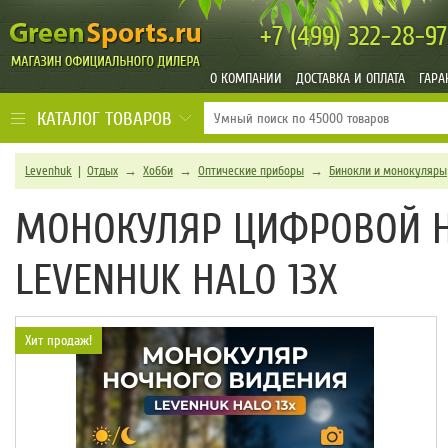
+7 (499)
322-28-97
О КОМПАНИИ
ДОСТАВКА И ОПЛАТА
ГАРА
КАТАЛОГ ТОВАРОВ
Levenhuk
|
Отдых
→
Хобби
→
Оптические приборы
→
Бинокли и монокуляры
МОНОКУЛЯР ЦИФРОВОЙ 
LEVENHUK HALO 13X
Хит продаж!