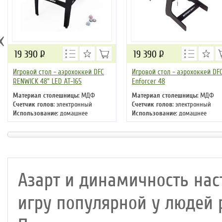
‹
19 390
Р
19 390
Р
Игровой стол - аэрохоккей DFC
Игровой стол - аэрохоккей DF
RENWICK 48" LED AT-165
Enforcer 48
Материал столешницы
: МДФ
Материал столешницы
: МДФ
Счетчик голов
: электронный
Счетчик голов
: электронный
Использование
: домашнее
Использование
: домашнее
Длина
: 122
Длина
: 122
Ширина
: 61
Ширина
: 61
Высота
: 82 см
Высота
: 72 см
Азарт и динамичность нас
игру популярной у людей р