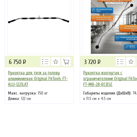
6 750
Р
3 720
Р
Рукоятка для тяги за голову
Рукоятка изогнутая с
алюминиевая Original FitTools FT-
ограничителями Original FitTo
ALU-1221LAT
FT-MB-28-RCBSE
Макс. нагрузка:
150 кг
Габариты изделия (ДхШхВ):
74.
Длина:
122 см
х 11.5 см х 4.5 см
Вес:
5.3 кг
Диаметр хвата:
2.8 см
Максимальная нагрузка:
150 