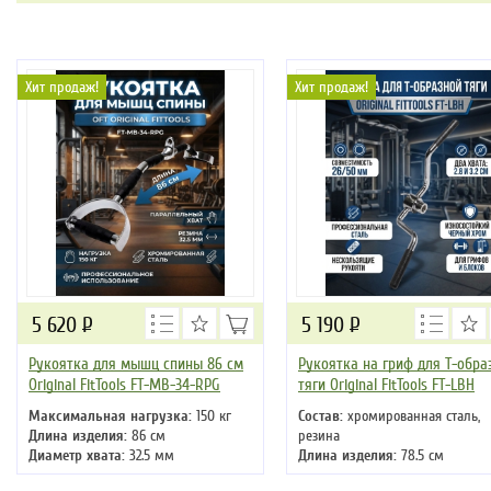
Хит продаж!
Хит продаж!
5 620
Р
5 190
Р
Рукоятка для мышц спины 86 см
Рукоятка на гриф для Т-обра
Original FitTools FT-MB-34-RPG
тяги Original FitTools FT-LBH
Максимальная нагрузка:
150 кг
Состав:
хромированная сталь,
Длина изделия:
86 см
резина
Диаметр хвата:
32.5 мм
Длина изделия:
78.5 см
Ширина изделия:
22 см