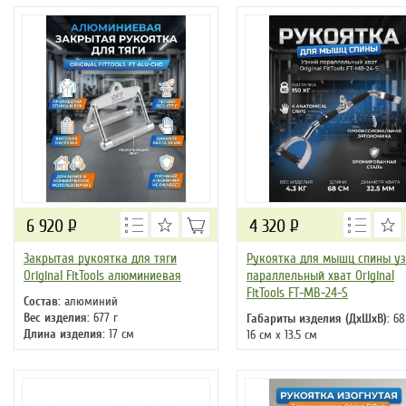
6 920
Р
4 320
Р
Закрытая рукоятка для тяги
Рукоятка для мышц спины у
Original FitTools алюминиевая
параллельный хват Original
FitTools FT-MB-24-S
Состав:
алюминий
Вес изделия:
677 г
Габариты изделия (ДхШхВ):
68
Длина изделия:
17 см
16 см х 13.5 см
Диаметр хвата:
32.5 мм
Максимальная нагрузка:
150 