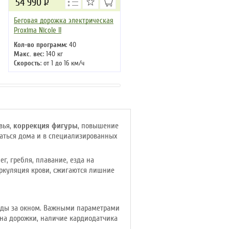
54 990
Р
120 990
Р
Беговая дорожка электрическая
Беговая дорожка электричес
Proxima Nicole ll
Proxima Gela IPro
Кол-во программ
: 40
Кол-во программ
: 13
Макс. вес
: 140 кг
Макс. вес
: 160 кг
Скорость
: от 1 до 16 км/ч
Скорость
: 1 км/ч
Мощность двигателя
: 2,5 л.с.
Мощность двигателя
: 3.5 л.с.
Регулировка угла наклона
:
Регулировка угла наклона
:
ручная
автоматическая
Длина бегового полотна
: 130 см
Длина бегового полотна
: 145 с
вья,
коррекция фигуры
, повышение
ваться дома и в специализированных
г, гребля, плавание, езда на
иркуляция крови, сжигаются лишние
годы за окном. Важными параметрами
она дорожки, наличие кардиодатчика