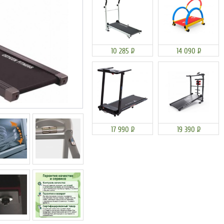
10 285
Р
14 090
Р
17 990
Р
19 390
Р