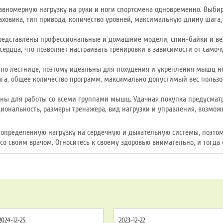
авномерную нагрузку на руки и ноги спортсмена одновременно. Выбир
ховика, тип привода, количество уровней, максимальную длину шага,
редставлены профессиональные и домашние модели, спин-байки и ве
ердца, что позволяет настраивать тренировки в зависимости от самоч
по лестнице, поэтому идеальны для похудения и укрепления мышц н
га, общее количество программ, максимально допустимый вес пользо
ны для работы со всеми группами мышц. Удачная покупка предусматри
иональность, размеры тренажера, вид нагрузки и управления, возмож
определенную нагрузку на сердечную и дыхательную системы, поэто
со своим врачом. Относитесь к своему здоровью внимательно, и тогда 
2024-12-25
2023-12-22