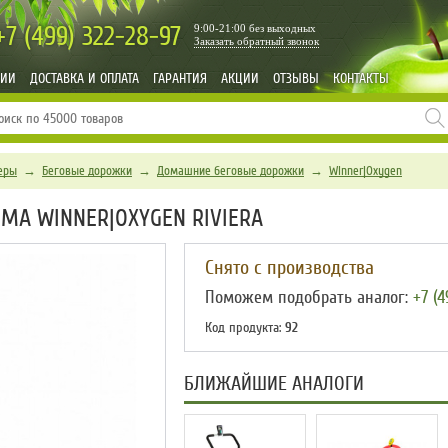
+7 (499)
322-28-97
9:00-21:00 без выходных
Заказать обратный звонок
НИИ
ДОСТАВКА И ОПЛАТА
ГАРАНТИЯ
АКЦИИ
ОТЗЫВЫ
КОНТАКТЫ
еры
→
Беговые дорожки
→
Домашние беговые дорожки
→
Winner|Oxygen
МА WINNER|OXYGEN RIVIERA
Снято с производства
Поможем подобрать аналог:
+7 (4
Код продукта:
92
БЛИЖАЙШИЕ АНАЛОГИ