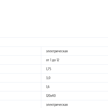
электрическая
от 1 до 12
1,75
3,0
1,6
120х40
электрическая