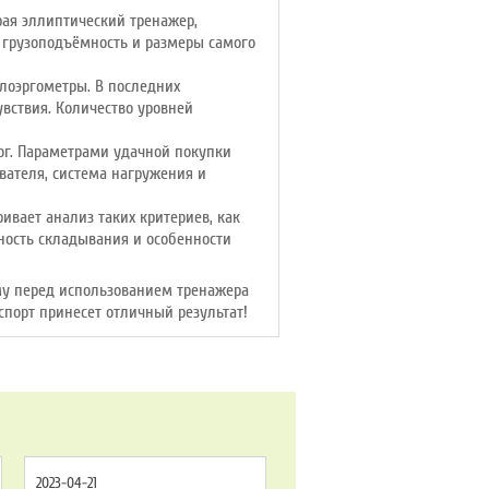
ая эллиптический тренажер,
 грузоподъёмность и размеры самого
лоэргометры. В последних
увствия. Количество уровней
ог. Параметрами удачной покупки
вателя, система нагружения и
вает анализ таких критериев, как
ность складывания и особенности
му перед использованием тренажера
спорт принесет отличный результат!
2023-04-21