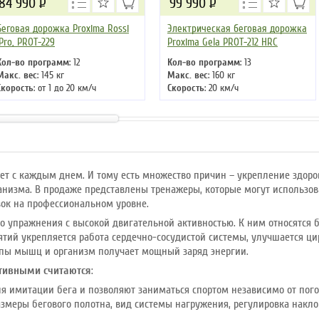
84 990
Р
99 990
Р
Беговая дорожка Proxima Rossi
Электрическая беговая дорожка
IPro, PROT-229
Proxima Gela PROT-212 HRC
Кол-во программ
: 12
Кол-во программ
: 13
Макс. вес
: 145 кг
Макс. вес
: 160 кг
Скорость
: от 1 до 20 км/ч
Скорость
: 20 км/ч
Мощность двигателя
: 4 л.с.
Мощность двигателя
: 4 л.с.
Регулировка угла наклона
:
Регулировка угла наклона
:
автоматическая
автоматическая
Длина бегового полотна
: 135 см
Длина бегового полотна
: 145 см
ет с каждым днем. И тому есть множество причин – укрепление здоро
анизма. В продаже представлены тренажеры, которые могут использо
вок на профессиональном уровне.
то упражнения с высокой двигательной активностью. К ним относятся бе
нятий укрепляется работа сердечно-сосудистой системы, улучшается ц
ппы мышц и организм получает мощный заряд энергии.
тивными считаются
:
я имитации бега и позволяют заниматься спортом независимо от по
змеры бегового полотна, вид системы нагружения, регулировка накл