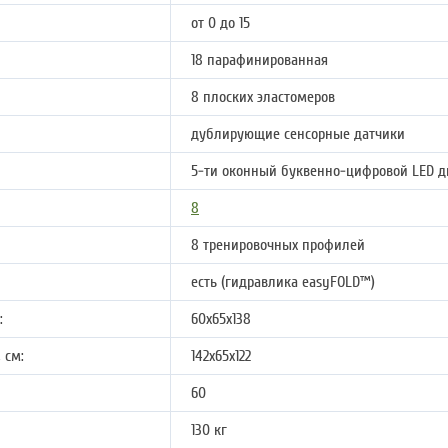
от 0 до 15
18 парафинированная
8 плоских эластомеров
дублирующие сенсорные датчики
5-ти оконный буквенно-цифровой LED 
8
8 тренировочных профилей
есть (гидравлика easyFOLD™)
:
60х65х138
 см:
142х65х122
60
130 кг