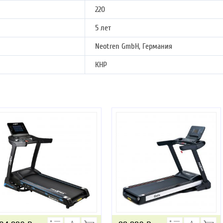
220
5 лет
Neotren GmbH, Германия
КНР