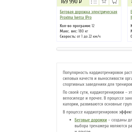
169 990
Р
Беговая дорожка электрическая
Proxima Ivetta IPro
Кол-во программ
: 12
Макс. вес
: 180 кг
Скорость
: от 1 до 22 км/ч
Мощность двигателя
: 4 л.с.
Регулировка угла наклона
:
автоматическая
Длина бегового полотна
: 145 см
Популярность кардиотренировок раст
силовых качеств и выносливости орг
спортивных заведениях для трениро
По своей сути, кардиотренировки – э
велосипеде и прочее. В процессе за
калории, развиваются основные гру
В процессе кардиотренировок
эффек
Беговые дорожки
– созданы дл
выбора тренажера являются ра
и другое.