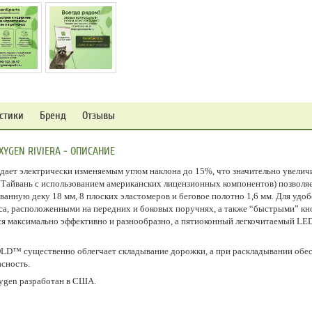
стики
Бренд
Отзывы
YGEN RIVIERA - ОПИСАНИЕ
адает электрически изменяемым углом наклона до 15%, что значительно увели
о Тайвань с использованием американских лицензионных компонентов) позволя
ванную деку 18 мм, 8 плоских эластомеров и беговое полотно 1,6 мм. Для удо
 расположенными на передних и боковых поручнях, а также “быстрыми” кноп
я максимально эффективно и разнообразно, а пятиоконный легкочитаемый LED
OLD™ существенно облегчает складывание дорожки, а при раскладывании обес
асность.
ygen разработан в США.