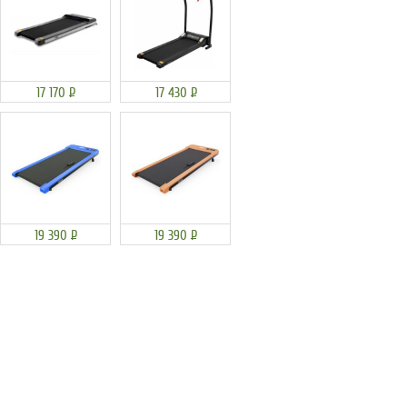
17 170
Р
17 430
Р
19 390
Р
19 390
Р