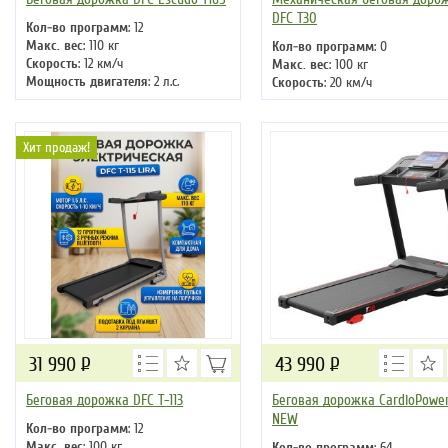
DFC T30
Кол-во программ
: 12
Макс. вес
: 110 кг
Кол-во программ
: 0
Скорость
: 12 км/ч
Макс. вес
: 100 кг
Мощность двигателя
: 2 л.с.
Скорость
: 20 км/ч
Регулировка угла наклона
: нет
Мощность двигателя
: 0
Длина бегового полотна
: 110 см
Регулировка угла наклона
: р
Длина бегового полотна
: 98 с
Хит продаж!
31 990
Р
43 990
Р
Беговая дорожка DFC T-113
Беговая дорожка CardioPower
NEW
Кол-во программ
: 12
Макс. вес
: 100 кг
Кол-во программ
: 64