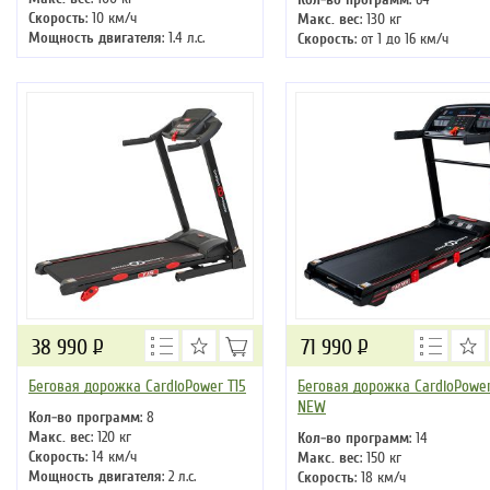
Скорость
: 10 км/ч
Макс. вес
: 130 кг
Мощность двигателя
: 1.4 л.с.
Скорость
: от 1 до 16 км/ч
Регулировка угла наклона
: ручная
Мощность двигателя
: 2 л.с.
Длина бегового полотна
: 110 см
Регулировка угла наклона
: р
Длина бегового полотна
: 130 
38 990
Р
71 990
Р
Беговая дорожка CardioPower T15
Беговая дорожка CardioPowe
NEW
Кол-во программ
: 8
Макс. вес
: 120 кг
Кол-во программ
: 14
Скорость
: 14 км/ч
Макс. вес
: 150 кг
Мощность двигателя
: 2 л.с.
Скорость
: 18 км/ч