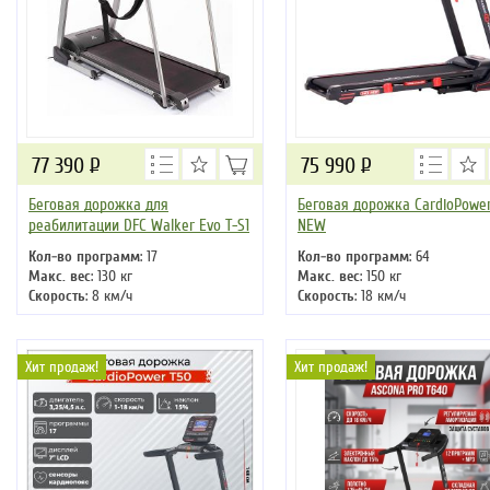
77 390
Р
75 990
Р
Беговая дорожка для
Беговая дорожка CardioPower
реабилитации DFC Walker Evo T-S1
NEW
Кол-во программ
: 17
Кол-во программ
: 64
Макс. вес
: 130 кг
Макс. вес
: 150 кг
Скорость
: 8 км/ч
Скорость
: 18 км/ч
Мощность двигателя
: 3 л.с.
Мощность двигателя
: 3 л.с.
Регулировка угла наклона
: ручная
Регулировка угла наклона
:
Длина бегового полотна
: 127 см
автоматическая
Хит продаж!
Хит продаж!
Длина бегового полотна
: 140 