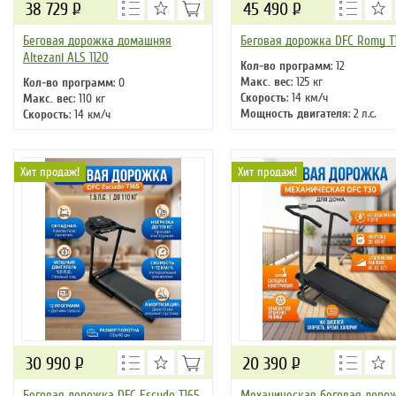
38 729
Р
45 490
Р
Беговая дорожка домашняя
Беговая дорожка DFC Romy T
Altezani ALS 1120
Кол-во программ
: 12
Макс. вес
: 125 кг
Кол-во программ
: 0
Скорость
: 14 км/ч
Макс. вес
: 110 кг
Мощность двигателя
: 2 л.с.
Скорость
: 14 км/ч
Регулировка угла наклона
: н
Мощность двигателя
: 2 л.с.
Длина бегового полотна
: 121 с
Регулировка угла наклона
: нет
Длина бегового полотна
: 120 см
Хит продаж!
Хит продаж!
30 990
Р
20 390
Р
Беговая дорожка DFC Escudo T165
Механическая беговая доро