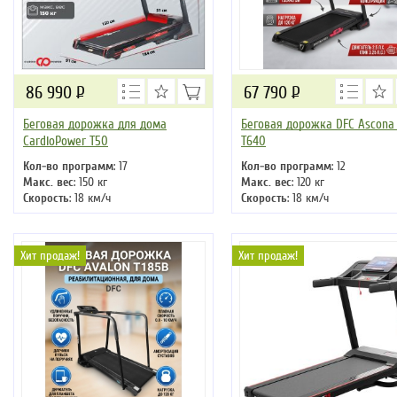
86 990
Р
67 790
Р
Беговая дорожка для дома
Беговая дорожка DFC Ascona
CardioPower T50
T640
Кол-во программ
: 17
Кол-во программ
: 12
Макс. вес
: 150 кг
Макс. вес
: 120 кг
Скорость
: 18 км/ч
Скорость
: 18 км/ч
Мощность двигателя
: 3 л.с.
Мощность двигателя
: 3 л.с.
Регулировка угла наклона
:
Регулировка угла наклона
:
автоматическая
автоматическая
Хит продаж!
Хит продаж!
Длина бегового полотна
: 150 см
Длина бегового полотна
: 135 