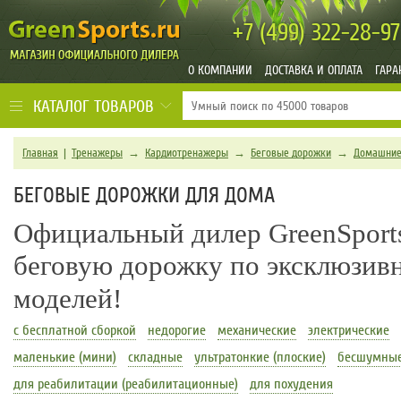
+7 (499)
322-28-97
О КОМПАНИИ
ДОСТАВКА И ОПЛАТА
ГАРА
КАТАЛОГ ТОВАРОВ
Главная
|
Тренажеры
→
Кардиотренажеры
→
Беговые дорожки
→
Домашние
БЕГОВЫЕ ДОРОЖКИ ДЛЯ ДОМА
Официальный дилер GreenSport
беговую дорожку по эксклюзив
моделей!
с бесплатной сборкой
недорогие
механические
электрические
маленькие (мини)
складные
ультратонкие (плоские)
бесшумны
для реабилитации (реабилитационные)
для похудения