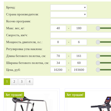
Бренд:
Страна производителя:
Кол-во программ:
Макс. вес, кг:
-
Скорость, км/ч:
Мощность двигателя, л.с.:
-
Регулировка угла наклона:
Длина бегового полотна, см:
-
Ширина бегового полотна, см:
-
Цена, руб:
-
1
2
3
4
Хит продаж!
Хит продаж!