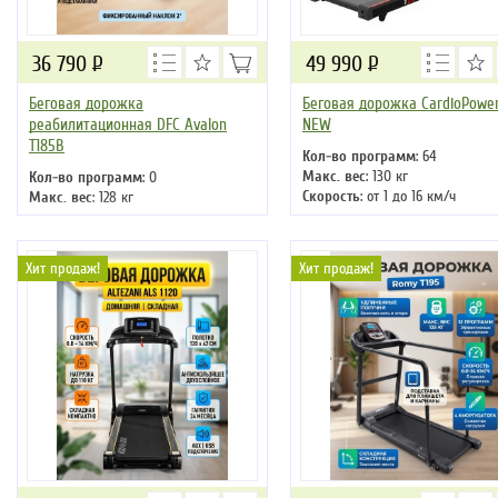
36 790
Р
49 990
Р
Беговая дорожка
Беговая дорожка CardioPower
реабилитационная DFC Avalon
NEW
T185B
Кол-во программ
: 64
Макс. вес
: 130 кг
Кол-во программ
: 0
Скорость
: от 1 до 16 км/ч
Макс. вес
: 128 кг
Мощность двигателя
: 2 л.с.
Скорость
: 10 км/ч
Регулировка угла наклона
:
Мощность двигателя
: 1 л.с.
автоматическая
Регулировка угла наклона
: нет
Хит продаж!
Хит продаж!
Длина бегового полотна
: 130 
Длина бегового полотна
: 110 см