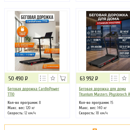
Регулировка угла наклона
:
Мощность двигателя
: 3 л.с.
автоматическая
Регулировка угла наклона
:
Длина бегового полотна
: 120 см
автоматическая
Длина бегового полотна
: 140 
50 490
Р
63 992
Р
Беговая дорожка CardioPower
Беговая дорожка для дома
TT10
Titanium Masters Physiotech 
Кол-во программ
: 8
Кол-во программ
: 15
Макс. вес
: 120 кг
Макс. вес
: 140 кг
Скорость
: 12 км/ч
Скорость
: 18 км/ч
Мощность двигателя
: 2 л.с.
Мощность двигателя
: 3 л.с.
Регулировка угла наклона
: ручная
Регулировка угла наклона
:
Длина бегового полотна
: 107 см
автоматическая