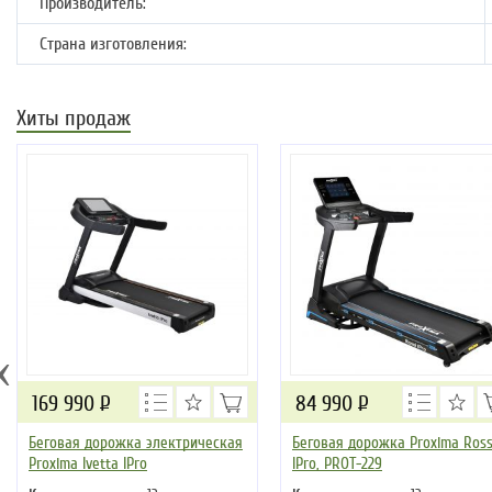
Производитель:
Страна изготовления:
Хиты продаж
‹
169 990
Р
84 990
Р
Беговая дорожка электрическая
Беговая дорожка Proxima Ross
Proxima Ivetta IPro
IPro, PROT-229