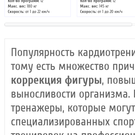
Кол-во программ
: 12
Кол-во программ
: 12
Макс. вес
: 180 кг
Макс. вес
: 145 кг
Скорость
: от 1 до 22 км/ч
Скорость
: от 1 до 20 км/ч
Мощность двигателя
: 4 л.с.
Мощность двигателя
: 4 л.с.
Регулировка угла наклона
:
Регулировка угла наклона
:
автоматическая
автоматическая
Длина бегового полотна
: 145 см
Длина бегового полотна
: 135 см
Популярность кардиотрени
тому есть множество прич
коррекция фигуры
, повы
выносливости организма.
тренажеры, которые могут
специализированных спор