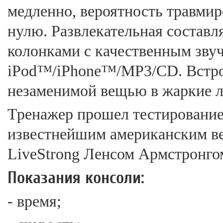
медленно, вероятность травмиро
нулю. Развлекательная состав
колонками с качественным зву
iPod™/iPhone™/MP3/CD. Встрое
незаменимой вещью в жаркие л
Тренажер прошел тестирование
известнейшим американским в
LiveStrong Ленсом Армстронго
Показания консоли:
- время;