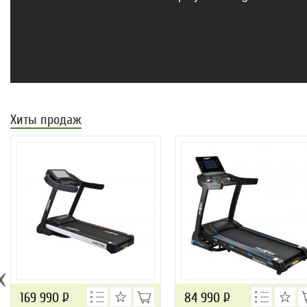
Хиты продаж
‹
169 990
Р
84 990
Р