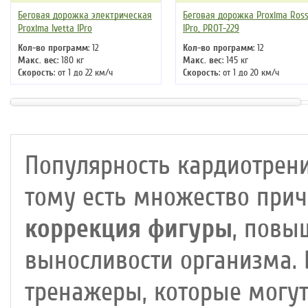
Беговая дорожка электрическая
Беговая дорожка Proxima Ross
Proxima Ivetta IPro
IPro, PROT-229
Кол-во программ
: 12
Кол-во программ
: 12
Макс. вес
: 180 кг
Макс. вес
: 145 кг
Скорость
: от 1 до 22 км/ч
Скорость
: от 1 до 20 км/ч
Мощность двигателя
: 4 л.с.
Мощность двигателя
: 4 л.с.
Регулировка угла наклона
:
Регулировка угла наклона
:
автоматическая
автоматическая
Длина бегового полотна
: 145 см
Длина бегового полотна
: 135 см
Популярность кардиотрени
тому есть множество прич
коррекция фигуры
, повы
выносливости организма.
тренажеры, которые могут