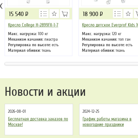
‹
15 540
Р
18 900
Р
Кресло College H-2899FX-1-7
Кресло детское Everprof Kids 1
Макс. нагрузка
: 100 кг
Макс. нагрузка
: 120 кг
Механизм качания
: пиастра
Механизм качания
: топ ган
Регулировка по высоте
: есть
Регулировка по высоте
: есть
Материал обивки
: ткань
Материал обивки
: ткань
Подлокотники
: да
Подлокотники
: да
Крестовина
: пластиковая
Крестовина
: пластиковая
Новости и акции
2026-08-01
2024-12-25
Бесплатная доставка заказов по
График работы магазина в
Москве!
новогодние праздники