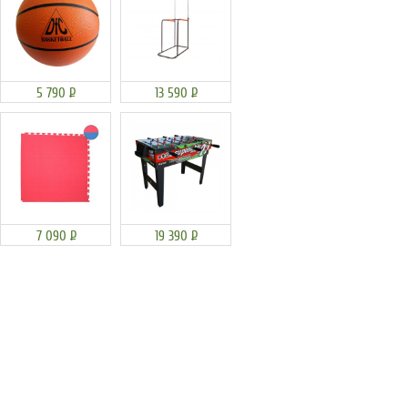
5 790
Р
13 590
Р
7 090
Р
19 390
Р