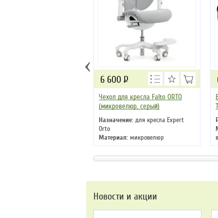
‹
6 600
Р
Чехол для кресла Falto ORTO
(микровелюр, серый)
Назначение:
для кресла Expert
Orto
Материал:
микровелюр
Новости и акции