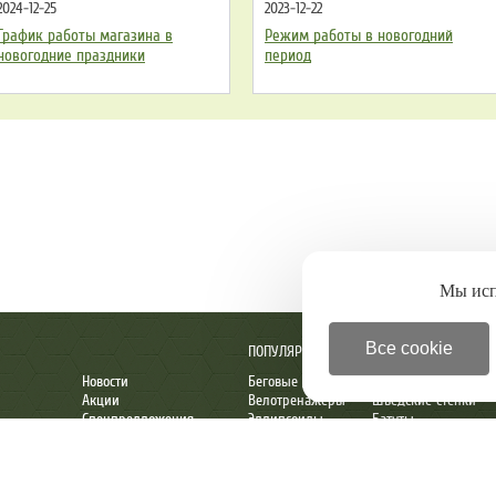
2024-12-25
2023-12-22
График работы магазина в
Режим работы в новогодний
новогодние праздники
период
Мы ис
Все cookie
ПОПУЛЯРНОЕ
Новости
Беговые дорожки
Детские комплексы
Акции
Велотренажеры
Шведские стенки
Спецпредложения
Эллипсоиды
Батуты
 директору
Новинки
Степперы
Настольный теннис
ы