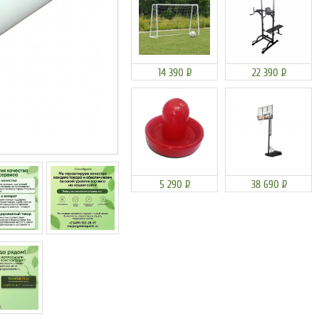
14 390
Р
22 390
Р
5 290
Р
38 690
Р