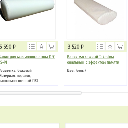
6 690
Р
3 520
Р
Валик для массажного стола DFC
Валик массажный Takasima
TS-P1
овальный, с эффектом памяти
Расцветка:
бежевый
Цвет
: белый
Материал:
поролон,
высококачественный ПВХ
Размер:
15 см х 65 см