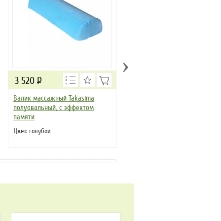
›
3 520
Р
3 498
Р
Валик массажный Takasima
Подушка под спину Takasima
полуовальный, с эффектом
Универсал
памяти
Цвет
: черный
Цвет
: голубой