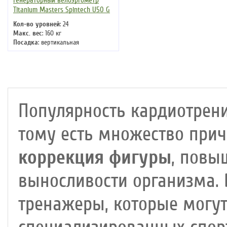
Генераторный велоэргометр
Titanium Masters Spintech U50 G
Кол-во уровней
: 24
Макс. вес
: 160 кг
Посадка
: вертикальная
Цвет
: черный
Система нагружения
:
электромагнитная
Популярность кардиотрени
тому есть множество прич
коррекция фигуры
, повы
выносливости организма.
тренажеры, которые могут