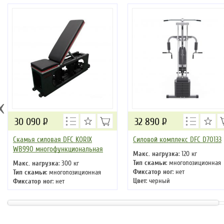
‹
30 090
Р
32 890
Р
Скамья силовая DFC KORIX
Силовой комплекс DFC D70133
WB990 многофункциональная
Макс. нагрузка
: 120 кг
Тип скамьи
: многопозиционная
Макс. нагрузка
: 300 кг
Фиксатор ног
: нет
Тип скамьи
: многопозиционная
Цвет
: черный
Фиксатор ног
: нет
Цвет
: черный