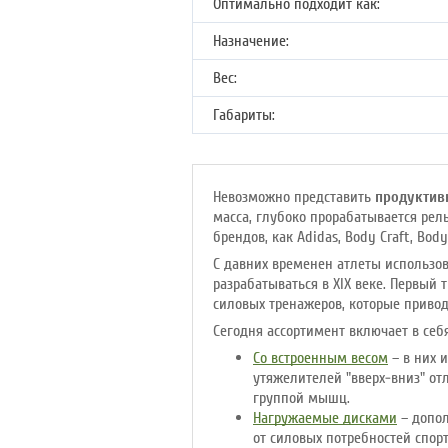
Оптимально подходит как:
Назначение:
Вес:
Габариты:
Невозможно представить
продуктив
масса, глубоко прорабатывается рел
брендов, как Adidas, Body Craft, Bod
С давних временен атлеты использо
разрабатываться в XIX веке. Первый
силовых тренажеров, которые приво
Сегодня ассортимент включает в се
Со встроенным весом
– в них 
утяжелителей "вверх-вниз" о
группой мышц.
Нагружаемые дисками
– допол
от силовых потребностей спор