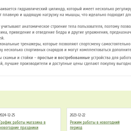
аивается гидравлический цилиндр, который имеет несколько регулиру
т плавную и щадящую нагрузку на мышцы, что идеально подходит д
 учитывают анатомическое строение тела пользователя, поэтому позв
ника, приведение и отведение бедра и другие упражнения, предназн
ей.
ональные тренажеры, которые позволяют спортсмену самостоятельно 
азу несколько спортивных снарядов и могут комплектоваться дополни
ны скамьи и стойки –
простые и востребованные
устройства для работ
й, лучшие производители и доступные цены сделают покупку выгодной
2024-12-25
2023-12-22
График работы магазина в
Режим работы в новогодний
новогодние праздники
период