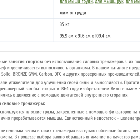
для мышц груди
,
для мышц рук
,
для м
жим от груди
35 кг
95.9 см х 91.6 см х 109.4 см
ные занятия спортом
без использования силовых тренажеров. С их 
ьеф и увеличивается выносливость организма. В нашем каталоге пре
y Solid, BRONZE GYM, Carbon, DFC и других проверенных производителей
вали утяжелители для улучшения своей силы и выносливости. Протот
 тренажерный зал быт открыт в 1864 году изобретателем Вильгельмом 
дились в движение с помощью двигателей внутреннего сгорания.
бя
силовые тренажеры
:
используются плоские грузы, закрепленные с помощью фиксаторов на 
тлично прорабатываются мышцы. Единственный недостаток – целенапра
нительным весом в таких тренажерах выступают обычные блины, вес 
тсмена. В процессе выбора важно обращать внимание на качество рам