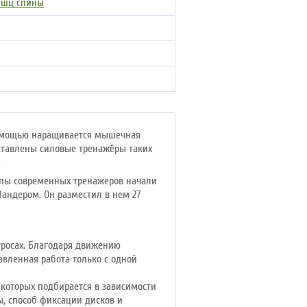
ышц спины
помощью наращивается мышечная
дставлены силовые тренажёры таких
.
ипы современных тренажеров начали
Зандером. Он разместил в нем 27
тросах. Благодаря движению
вленная работа только с одной
которых подбирается в зависимости
ы, способ фиксации дисков и