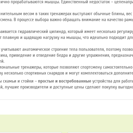
тлично прорабатываются мышцы. Единственный недостаток – целенапра
нительным весом в таких тренажерах выступают обычные блины, вес 
тсмена. В процессе выбора важно обращать внимание на качество рам
аивается гидравлический цилиндр, который имеет несколько регулиру
т плавную и щадящую нагрузку на мышцы, что идеально подходит д
 учитывают анатомическое строение тела пользователя, поэтому позв
ника, приведение и отведение бедра и другие упражнения, предназн
ей.
ональные тренажеры, которые позволяют спортсмену самостоятельно 
азу несколько спортивных снарядов и могут комплектоваться дополни
ны скамьи и стойки –
простые и востребованные
устройства для работ
й, лучшие производители и доступные цены сделают покупку выгодной