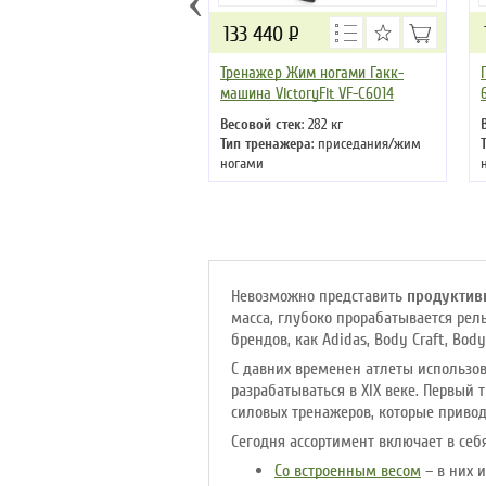
133 440
Р
Тренажер Жим ногами Гакк-
машина VictoryFit VF-C6014
Весовой стек
: 282 кг
Тип тренажера
: приседания/жим
ногами
Цвет
: черный
Невозможно представить
продуктив
масса, глубоко прорабатывается рел
брендов, как Adidas, Body Craft, Bod
С давних временен атлеты использо
разрабатываться в XIX веке. Первый
силовых тренажеров, которые приво
Сегодня ассортимент включает в се
Со встроенным весом
– в них 