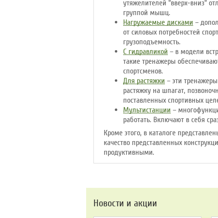
утяжелителей "вверх-вниз" о
группой мышц.
Нагружаемые дисками
– допол
от силовых потребностей спор
грузоподъемность.
С гидравликой
– в модели встр
такие тренажеры обеспечиваю
спортсменов.
Для растяжки
– эти тренажеры
растяжку на шпагат, позвоноч
поставленных спортивных цел
Мультистанции
– многофункци
работать. Включают в себя ср
Кроме этого, в каталоге представле
качество представленных конструкци
продуктивными.
Новости и акции