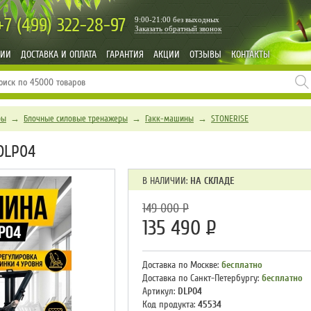
+7 (499)
322-28-97
9:00-21:00 без выходных
Заказать обратный звонок
НИИ
ДОСТАВКА И ОПЛАТА
ГАРАНТИЯ
АКЦИИ
ОТЗЫВЫ
КОНТАКТЫ
ры
→
Блочные силовые тренажеры
→
Гакк-машины
→
STONERISE
DLP04
В НАЛИЧИИ:
НА СКЛАДЕ
149 000
Р
135 490
Р
Доставка по Москве:
бесплатно
Доставка по Санкт-Петербургу:
бесплатно
Артикул:
DLP04
Код продукта:
45534