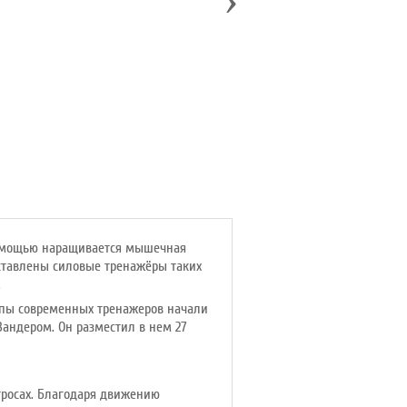
помощью наращивается мышечная
дставлены силовые тренажёры таких
.
ипы современных тренажеров начали
Зандером. Он разместил в нем 27
тросах. Благодаря движению