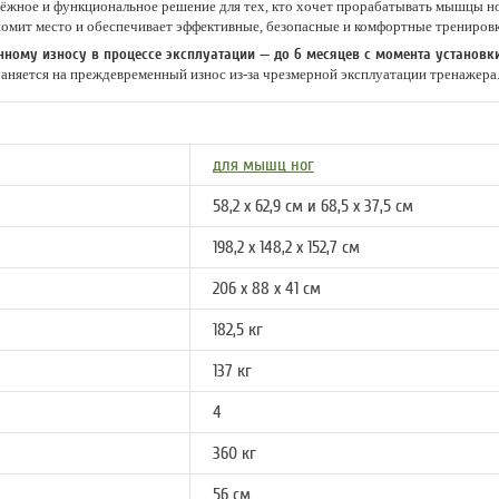
жное и функциональное решение для тех, кто хочет прорабатывать мышцы ног
ономит место и обеспечивает эффективные, безопасные и комфортные тренировк
нному износу в процессе эксплуатации — до 6 месяцев с момента установк
аняется на преждевременный износ из-за чрезмерной эксплуатации тренажера
для мышц ног
58,2 х 62,9 см и 68,5 x 37,5 см
198,2 x 148,2 x 152,7 см
206 х 88 х 41 см
182,5 кг
137 кг
4
360 кг
56 см