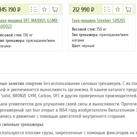
145 190
Р
212 990
Р
Гакк-машина DFC MAXXUS GSMX-
Гакк-машина Steelver SV9205
600023
Весовой стек
: 150 кг
Тип тренажера
: приседания/жим
Весовой стек
: 136 кг
ногами
Тип тренажера
: приседания/жим
Цвет
: черный
ногами
Цвет
: черный
ные занятия спортом
без использования силовых тренажеров. С их 
ьеф и увеличивается выносливость организма. В нашем каталоге пре
y Solid, BRONZE GYM, Carbon, DFC и других проверенных производителей
вали утяжелители для улучшения своей силы и выносливости. Протот
 тренажерный зал быт открыт в 1864 году изобретателем Вильгельмом 
дились в движение с помощью двигателей внутреннего сгорания.
бя
силовые тренажеры
:
используются плоские грузы, закрепленные с помощью фиксаторов на 