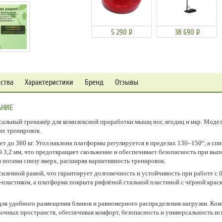
5 290
Р
38 690
Р
ства
Характеристики
Бренд
Отзывы
АНИЕ
альный тренажёр для комплексной проработки мышц ног, ягодиц и икр. Модел
их тренировок.
т до 360 кг. Угол наклона платформы регулируется в пределах 130–150°, а спи
 3,2 мм, что предотвращает скольжение и обеспечивает безопасность при вы
 ногами снизу вверх, расширяя вариативность тренировок.
силенной рамой, что гарантирует долговечность и устойчивость при работе с 
-пластиком, а платформа покрыта рифлёной стальной пластиной с чёрной крас
я удобного размещения блинов и равномерного распределения нагрузки. Ком
очных пространств, обеспечивая комфорт, безопасность и универсальность ис