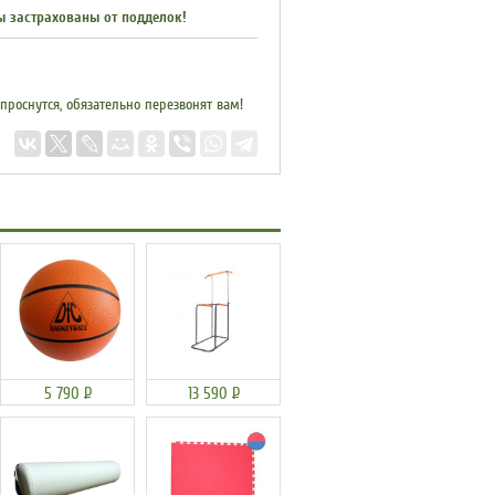
ы застрахованы от подделок!
 проснутся, обязательно перезвонят вам!
5 790
Р
13 590
Р