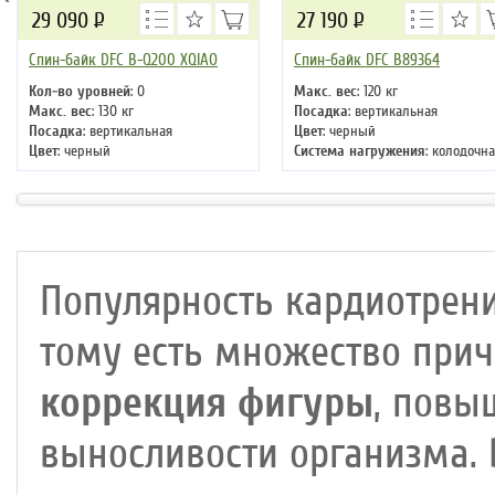
29 090
Р
27 190
Р
Спин-байк DFC B-Q200 XQIAO
Спин-байк DFC B89364
Кол-во уровней
: 0
Макс. вес
: 120 кг
Макс. вес
: 130 кг
Посадка
: вертикальная
Посадка
: вертикальная
Цвет
: черный
Цвет
: черный
Система нагружения
: колодочн
Система нагружения
: магнитная
Популярность кардиотрени
тому есть множество прич
коррекция фигуры
, повы
выносливости организма.