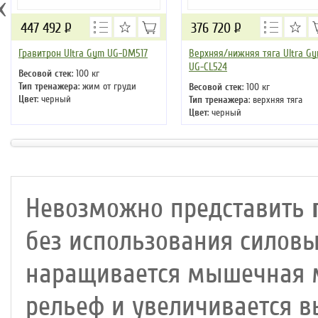
‹
447 492
Р
376 720
Р
Гравитрон Ultra Gym UG-DM517
Верхняя/нижняя тяга Ultra G
UG-CL524
Весовой стек
: 100 кг
Тип тренажера
: жим от груди
Весовой стек
: 100 кг
Цвет
: черный
Тип тренажера
: верхняя тяга
Цвет
: черный
Невозможно представить
без использования силов
наращивается мышечная м
рельеф и увеличивается в