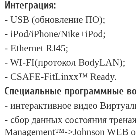
Интеграция:
- USB (обновление ПО);
- iPod/iPhone/Nike+iPod;
- Ethernet RJ45;
- WI-FI(протокол BodyLAN);
- CSAFE-FitLinxx™ Ready.
Специальные программные во
- интерактивное видео Виртуал
- сбор данных состояния трена
Management™->Johnson WEB on