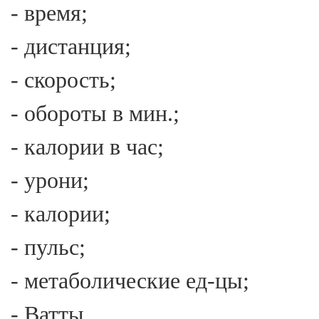
- время;
- дистанция;
- скорость;
- обороты в мин.;
- калории в час;
- урони;
- калории;
- пульс;
- метаболические ед-цы;
- Ватты.