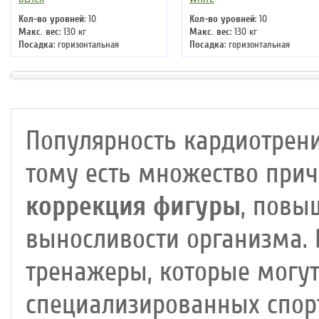
Кол-во уровней
: 10
Кол-во уровней
: 10
Макс. вес
: 130 кг
Макс. вес
: 130 кг
Посадка
: горизонтальная
Посадка
: горизонтальная
Цвет
: черный
Цвет
: белый
Система нагружения
: магнитная
Система нагружения
: магнитна
Популярность кардиотрени
тому есть множество прич
коррекция фигуры
, повы
выносливости организма.
тренажеры, которые могут
специализированных спор