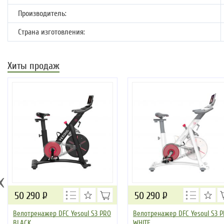
Производитель:
Страна изготовления:
Хиты продаж
‹
50 290
Р
50 290
Р
Велотренажер DFC Yesoul S3 PRO
Велотренажер DFC Yesoul S3 
BLACK
WHITE