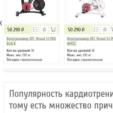
‹
50 290
Р
50 290
Р
Велотренажер DFC Yesoul S3 PRO
Велотренажер DFC Yesoul S3 
BLACK
WHITE
Кол-во уровней
: 10
Кол-во уровней
: 10
Макс. вес
: 130 кг
Макс. вес
: 130 кг
Посадка
: горизонтальная
Посадка
: горизонтальная
Цвет
: черный
Цвет
: белый
Система нагружения
: магнитная
Система нагружения
: магнитна
Популярность кардиотрени
тому есть множество прич