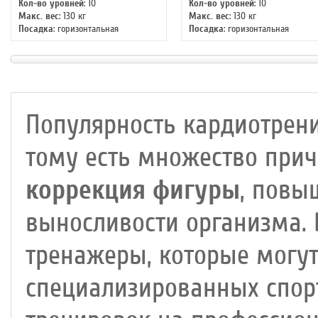
Кол-во уровней
: 10
Кол-во уровней
: 10
Макс. вес
: 130 кг
Макс. вес
: 130 кг
Посадка
: горизонтальная
Посадка
: горизонтальная
Цвет
: черный
Цвет
: белый
Система нагружения
: магнитная
Система нагружения
: магнитна
Популярность кардиотрени
тому есть множество прич
коррекция фигуры
, повы
выносливости организма.
тренажеры, которые могут
специализированных спор