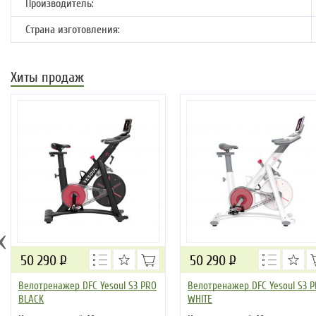
Производитель:
Страна изготовления:
Хиты продаж
‹
50 290
Р
50 290
Р
Велотренажер DFC Yesoul S3 PRO
Велотренажер DFC Yesoul S3 
BLACK
WHITE