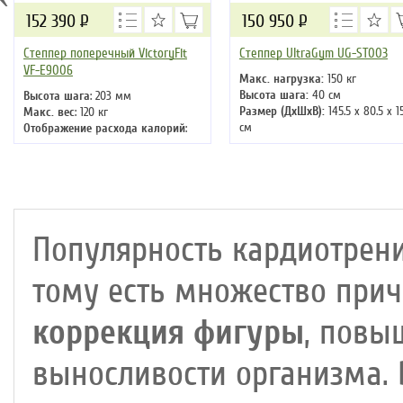
152 390
Р
150 950
Р
Степпер поперечный VictoryFit
Степпер UltraGym UG-ST003
VF-E9006
Макс. нагрузка:
150 кг
Высота шага:
40 см
Высота шага
: 203 мм
Размер (ДхШхВ):
145.5 х 80.5 х 1
Макс. вес
: 120 кг
см
Отображение расхода калорий
:
да
Ход педалей
: взаимозависимый
Цвет
: черный
Система нагружения
:
электромагнитная
Популярность кардиотрени
тому есть множество прич
коррекция фигуры
, повы
выносливости организма.