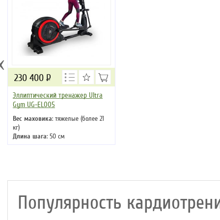
‹
230 400
Р
Эллиптический тренажер Ultra
Gym UG-EL005
Вес маховика
: тяжелые (более 21
кг)
Длина шага
: 50 см
Кол-во программ
: 22
Кол-во уровней
: 24
Макс. вес
: 180 кг
Привод
: задний
Популярность кардиотрени