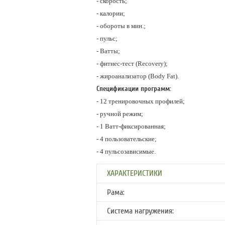
- скорость;
- калории;
- обороты в мин.;
- пульс;
- Ватты;
- фитнес-тест (Recovery);
- жироанализатор (Body Fat).
Спецификации программ:
- 12 тренировочных профилей;
- ручной режим;
- 1 Ватт-фиксированная;
- 4 пользовательские;
- 4 пульсозависимые.
ХАРАКТЕРИСТИКИ
Рама:
Система нагружения: