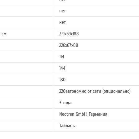
нет
нет
 см:
219х69х188
226х67х88
114
144
180
220автономно от сети (опционально)
3 года.
Neotren GmbH, Германия
Тайвань