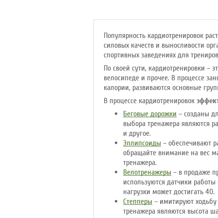
Макс. вес
: 180 кг
Привод
: задний
Популярность кардиотренировок раст
силовых качеств и выносливости орг
спортивных заведениях для трениро
По своей сути, кардиотренировки – э
велосипеде и прочее. В процессе за
калории, развиваются основные гру
В процессе кардиотренировок
эффек
Беговые дорожки
– созданы дл
выбора тренажера являются ра
и другое.
Эллипсоиды
– обеспечивают р
обращайте внимание на вес ма
тренажера.
Велотренажеры
– в продаже п
используются датчики работы с
нагрузки может достигать 40.
Степперы
– имитируют ходьбу 
тренажера являются высота ша