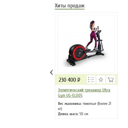
Хиты продаж
‹
230 400
Р
Эллиптический тренажер Ultra
Gym UG-EL005
Вес маховика
: тяжелые (более 21
кг)
Длина шага
: 50 см
Кол-во программ
: 22
Кол-во уровней
: 24