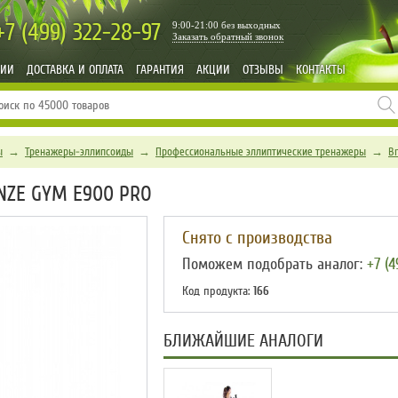
+7 (499)
322-28-97
9:00-21:00 без выходных
Заказать обратный звонок
НИИ
ДОСТАВКА И ОПЛАТА
ГАРАНТИЯ
АКЦИИ
ОТЗЫВЫ
КОНТАКТЫ
ы
→
Тренажеры-эллипсоиды
→
Профессиональные эллиптические тренажеры
→
B
NZE GYM E900 PRO
Снято с производства
Поможем подобрать аналог:
+7 (4
Код продукта:
166
БЛИЖАЙШИЕ АНАЛОГИ