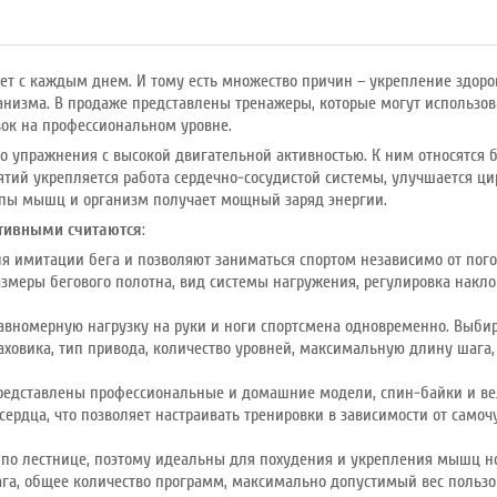
ет с каждым днем. И тому есть множество причин – укрепление здоро
анизма. В продаже представлены тренажеры, которые могут использо
вок на профессиональном уровне.
то упражнения с высокой двигательной активностью. К ним относятся бе
нятий укрепляется работа сердечно-сосудистой системы, улучшается ц
ппы мышц и организм получает мощный заряд энергии.
тивными считаются
:
я имитации бега и позволяют заниматься спортом независимо от по
змеры бегового полотна, вид системы нагружения, регулировка накл
авномерную нагрузку на руки и ноги спортсмена одновременно. Выбир
ховика, тип привода, количество уровней, максимальную длину шага,
редставлены профессиональные и домашние модели, спин-байки и ве
ердца, что позволяет настраивать тренировки в зависимости от самоч
по лестнице, поэтому идеальны для похудения и укрепления мышц н
га, общее количество программ, максимально допустимый вес пользо