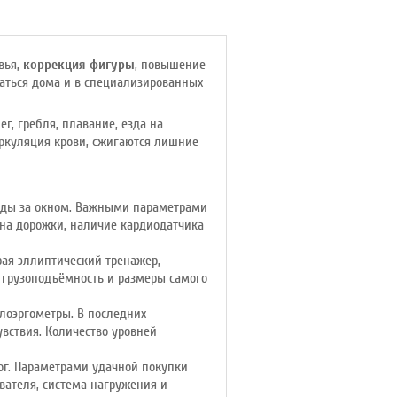
вья,
коррекция фигуры
, повышение
ваться дома и в специализированных
г, гребля, плавание, езда на
иркуляция крови, сжигаются лишние
годы за окном. Важными параметрами
она дорожки, наличие кардиодатчика
ая эллиптический тренажер,
 грузоподъёмность и размеры самого
лоэргометры. В последних
увствия. Количество уровней
ог. Параметрами удачной покупки
вателя, система нагружения и