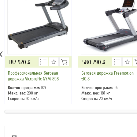
‹
187 920
Р
580 790
Р
Профессиональная беговая
Беговая дорожка Freemotion
дорожка VictoryFit GYM-898
t10.8
Кол-во программ
: 109
Кол-во программ
: 16
Макс. вес
: 200 кг
Макс. вес
: 181 кг
Скорость
: 20 км/ч
Скорость
: 20 км/ч
Мощность двигателя
: 6 л.с.
Мощность двигателя
: 5 л.с.
Регулировка угла наклона
:
Регулировка угла наклона
:
автоматическая
автоматическая
Длина бегового полотна
: 161 см
Длина бегового полотна
: 152 см