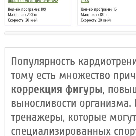
дорожка VictoryFit GYM-898
t10.8
Кол-во программ
: 109
Кол-во программ
: 16
Макс. вес
: 200 кг
Макс. вес
: 181 кг
Скорость
: 20 км/ч
Скорость
: 20 км/ч
Мощность двигателя
: 6 л.с.
Мощность двигателя
: 5 л.с.
Регулировка угла наклона
:
Регулировка угла наклона
:
автоматическая
автоматическая
Длина бегового полотна
: 161 см
Длина бегового полотна
: 152 см
Популярность кардиотрени
тому есть множество прич
коррекция фигуры
, повы
выносливости организма.
тренажеры, которые могут
специализированных спор