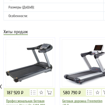
Размеры (ДхШхВ):
Особенности:
Хиты продаж
‹
187 920
Р
580 790
Р
Профессиональная беговая
Беговая дорожка Freemotion