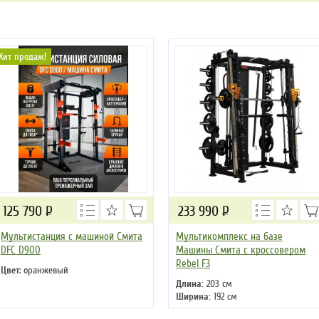
Хит продаж!
125 790
Р
233 990
Р
Мультистанция с машиной Смита
Мультикомплекс на базе
DFC D900
Машины Смита с кроссовером
Rebel F3
Цвет
: оранжевый
Длина:
203 см
Ширина:
192 см
Высота:
213 см