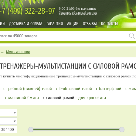
+7 (499)
322-28-97
9:00-21:00 без выходных
Заказать обратный звонок
НИИ
ДОСТАВКА И ОПЛАТА
ГАРАНТИЯ
АКЦИИ
ОТЗЫВЫ
КОНТАКТЫ
→
Мультистанции
ТРЕНАЖЕРЫ-МУЛЬТИСТАНЦИИ С СИЛОВОЙ РАМ
ет купить многофункциональные тренажеры-мультистанции с силовой рамой п
с гребной (нижней) тягой
с Т-образной тягой
с баттерфляй
с жим
г
с машиной Смита
с силовой рамой
для кроссфита