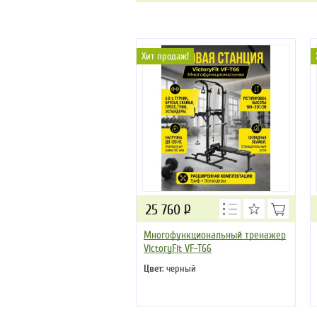
Хит продаж!
25 760
Р
Многофункциональный тренажер
VictoryFit VF-T66
Цвет
: черный