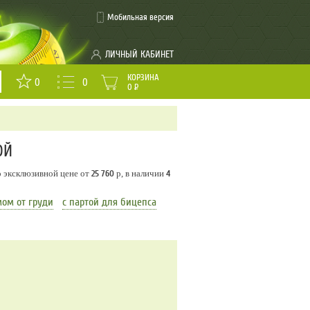
Мобильная версия
ЛИЧНЫЙ КАБИНЕТ
КОРЗИНА
0
0
0
Р
ОЙ
о эксклюзивной цене от
25 760
р, в наличии
4
ом от груди
с партой для бицепса