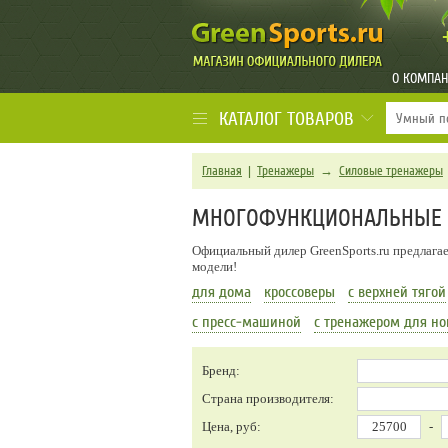
О КОМПА
КАТАЛОГ ТОВАРОВ
Главная
|
Тренажеры
→
Силовые тренажеры
МНОГОФУНКЦИОНАЛЬНЫЕ 
Официальный дилер GreenSports.ru предлага
модели!
для дома
кроссоверы
с верхней тягой
с пресс-машиной
с тренажером для но
Бренд:
Страна производителя:
Цена, руб:
-