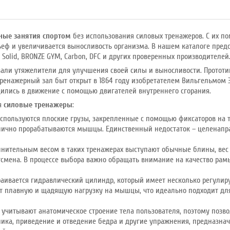
ные занятия спортом
без использования силовых тренажеров. С их 
ьеф и увеличивается выносливость организма. В нашем каталоге пре
y Solid, BRONZE GYM, Carbon, DFC и других проверенных производителей
вали утяжелители для улучшения своей силы и выносливости. Протот
 тренажерный зал быт открыт в 1864 году изобретателем Вильгельмом 
дились в движение с помощью двигателей внутреннего сгорания.
бя
силовые тренажеры
:
используются плоские грузы, закрепленные с помощью фиксаторов на 
тлично прорабатываются мышцы. Единственный недостаток – целенапра
нительным весом в таких тренажерах выступают обычные блины, вес 
тсмена. В процессе выбора важно обращать внимание на качество рам
аивается гидравлический цилиндр, который имеет несколько регулиру
т плавную и щадящую нагрузку на мышцы, что идеально подходит д
 учитывают анатомическое строение тела пользователя, поэтому позв
ника, приведение и отведение бедра и другие упражнения, предназн