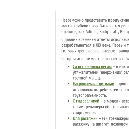
Невозможно представить
продуктив
масса, глубоко прорабатывается рел
брендов, как Adidas, Body Craft, Bod
С давних временен атлеты использо
разрабатываться в XIX веке. Первый
силовых тренажеров, которые приво
Сегодня ассортимент включает в се
Со встроенным весом
– в них 
утяжелителей "вверх-вниз" о
группой мышц.
Нагружаемые дисками
– допол
от силовых потребностей спор
грузоподъемность.
С гидравликой
– в модели встр
такие тренажеры обеспечиваю
спортсменов.
Для растяжки
– эти тренажеры
растяжку на шпагат, позвоноч