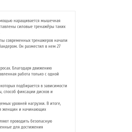
помощью наращивается мышечная
дставлены силовые тренажёры таких
.
ипы современных тренажеров начали
Зандером. Он разместил в нем 27
тросах. Благодаря движению
вленная работа только с одной
которых подбирается в зависимости
ы, способ фиксации дисков и
емых уровней нагрузки. В итоге,
ля женщин и начинающих
оляют проводить безопасную
аченные для достижения