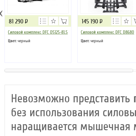
‹
81 290
Р
145 190
Р
Силовой комплекс DFC D5125-81.5
Силовой комплекс DFC D8680
Цвет
: черный
Цвет
: черный
Невозможно представить
без использования силов
наращивается мышечная м