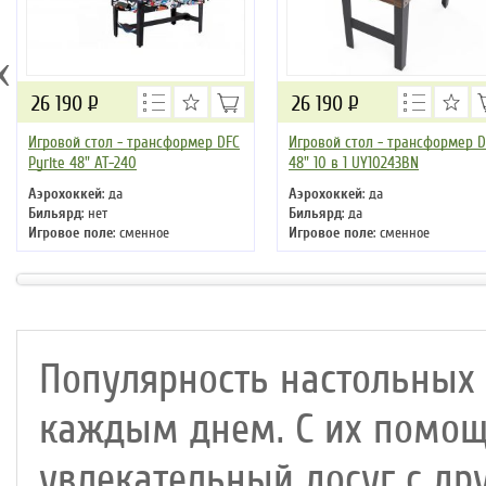
‹
26 190
Р
26 190
Р
Игровой стол - трансформер DFC
Игровой стол - трансформер D
Pyrite 48" AT-240
48" 10 в 1 UY10243BN
Аэрохоккей
: да
Аэрохоккей
: да
Бильярд
: нет
Бильярд
: да
Игровое поле
: сменное
Игровое поле
: сменное
Количество игр
: 4
Количество игр
: 10
Материал столешницы
: МДФ
Материал столешницы
: МДФ/П
Соккер
: нет
бархат
Соккер
: нет
Популярность настольных 
каждым днем. С их помощ
увлекательный досуг с др