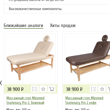
Высококачественные компоненты.
Ближайшие аналоги
Хиты продаж
‹
38 900
Р
38 900
Р
Массажный стол Mizomed
Массажный стол Mizomed
Stationary Pro 2, бежевый
Stationary Pro 2 кофе
Макс. вес
: 300 кг
Макс. вес
: 300 кг