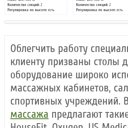
Количество секций
: 2
Количество секций
: 2
Регулировка по высоте
: есть
Регулировка по высоте
: есть
Ширина
: 76
Ширина
: 76
Цвет
: бежевый
Цвет
: кофе
Облегчить работу специал
клиенту призваны столы д
оборудование широко испо
массажных кабинетов, сал
спортивных учреждений.
массажа
предлагают такие
HouseFit, Oxygen, US Medic