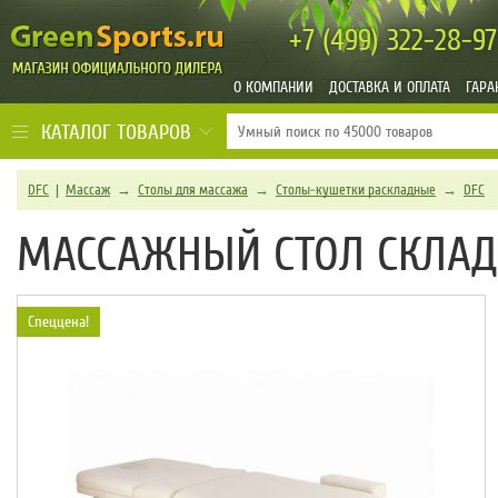
+7 (499)
322-28-97
О КОМПАНИИ
ДОСТАВКА И ОПЛАТА
ГАРА
КАТАЛОГ ТОВАРОВ
DFC
|
Массаж
→
Столы для массажа
→
Столы-кушетки раскладные
→
DFC
МАССАЖНЫЙ СТОЛ СКЛАДН
Спеццена!