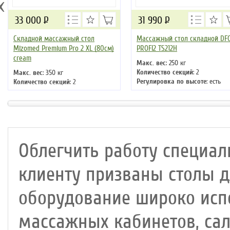
‹
33 000
Р
31 990
Р
Складной массажный стол
Массажный стол складной DF
Mizomed Premium Pro 2 XL (80см)
PROFI2 TS212H
cream
Макс. вес
: 250 кг
Количество секций
: 2
Макс. вес
: 350 кг
Регулировка по высоте
: есть
Количество секций
: 2
Ширина
: 90
Регулировка по высоте
: есть
Цвет
: бежевый
Ширина
: 80
Цвет
: кремовый
Облегчить работу специал
клиенту призваны столы д
оборудование широко испо
массажных кабинетов, сал