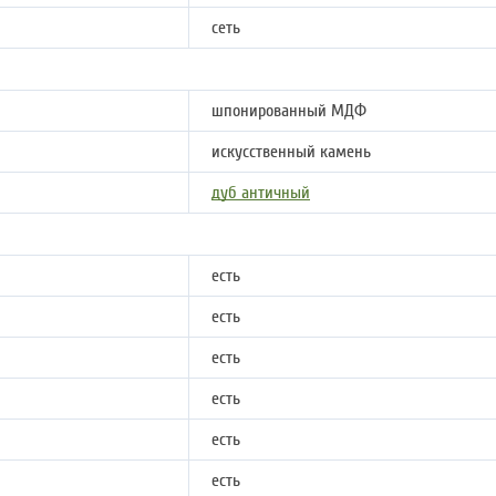
сеть
шпонированный МДФ
искусственный камень
дуб античный
есть
есть
есть
есть
есть
есть