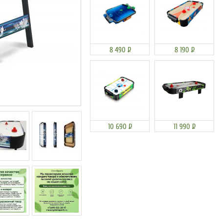
8 490
Р
8 190
Р
10 690
Р
11 990
Р