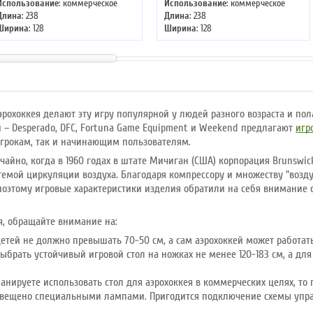
Использование
: коммерческое
Использование
: коммерческое
Длина
: 238
Длина
: 238
Ширина
: 128
Ширина
: 128
Высота
: 83 см
Высота
: 83 см
эрохоккея делают эту игру популярной у людей разного возраста и по
 – Desperado, DFC, Fortuna Game Equipment и Weekend предлагают
игр
грокам, так и начинающим пользователям.
чайно, когда в 1960 годах в штате Мичиган (США) корпорация Brunswic
стемой циркуляции воздуха. Благодаря компрессору и множеству "возд
оэтому игровые характеристики изделия обратили на себя внимание с
я, обращайте внимание на:
етей не должно превышать 70-50 см, а сам аэрохоккей может работать 
выбрать устойчивый игровой стол на ножках не менее 120-183 см, а дл
анируете использовать стол для аэрохоккея в коммерческих целях, т
освещено специальными лампами. Пригодится подключение схемы упр