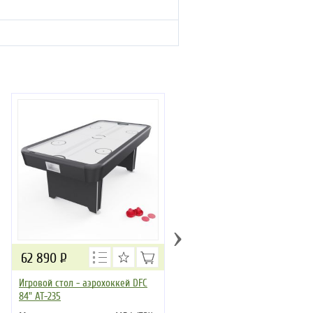
›
62 890
Р
106 490
Р
Игровой стол - аэрохоккей DFC
Игровой стол аэрохоккей DFC
84" AT-235
Agate AT-340