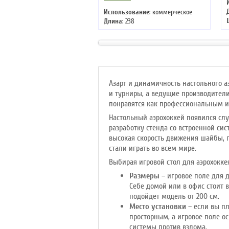
Использование
: коммерческое
Длина
: 238
Ширина
: 128
Высота
: 83 см
Азарт и динамичность настольного а
и турниры, а ведущие производители
понравятся как профессиональным и
Настольный аэрохоккей появился слу
разработку стенда со встроенной си
высокая скорость движения шайбы, п
стали играть во всем мире.
Выбирая игровой стол для аэрохокке
Размеры
– игровое поле для д
Себе домой или в офис стоит 
подойдет модель от 200 см.
Место установки
– если вы пл
просторным, а игровое поле 
системы против взлома.