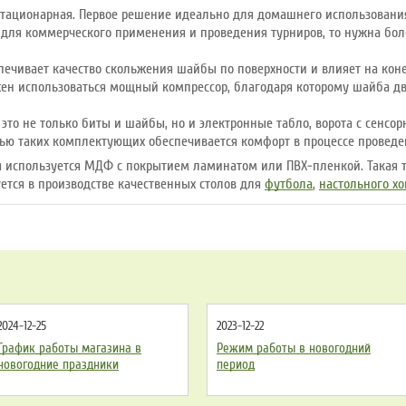
тационарная. Первое решение идеально для домашнего использования
 для коммерческого применения и проведения турниров, то нужна бол
ечивает качество скольжения шайбы по поверхности и влияет на коне
н использоваться мощный компрессор, благодаря которому шайба дви
 это не только биты и шайбы, но и электронные табло, ворота с сенсо
ью таких комплектующих обеспечивается комфорт в процессе проведе
ля используется МДФ с покрытием ламинатом или ПВХ-пленкой. Такая 
уется в производстве качественных столов для
футбола
,
настольного хо
2024-12-25
2023-12-22
График работы магазина в
Режим работы в новогодний
новогодние праздники
период