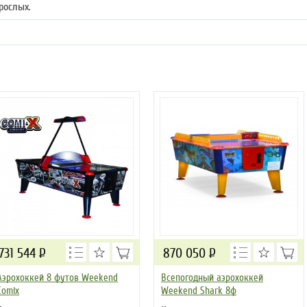
рослых.
731 544
Р
870 050
Р
Аэрохоккей 8 футов Weekend
Всепогодный аэрохоккей
Comix
Weekend Shark 8ф