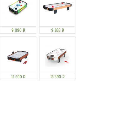
9 090
Р
9 835
Р
12 690
Р
13 590
Р