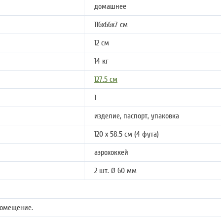
домашнее
116х66х7 см
12 см
14 кг
127.5 см
1
изделие, паспорт, упаковка
120 х 58.5 см (4 фута)
аэрохоккей
2 шт. Ø 60 мм
помещение.