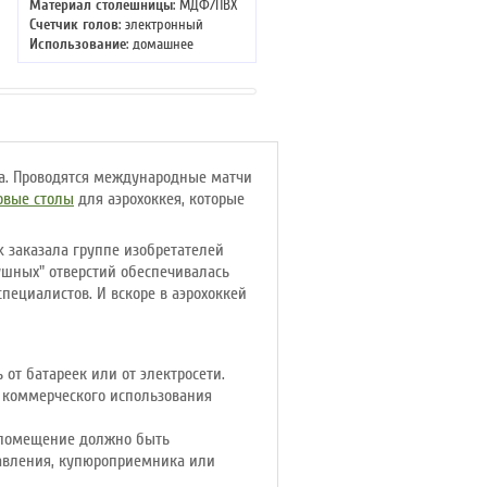
Материал столешницы
: МДФ/ПВХ
Материал столешницы
: МДФ
Счетчик голов
: электронный
Счетчик голов
: электронный
Использование
: домашнее
Использование
: домашнее
Длина
: 213 см
Длина
: 214
Ширина
: 106 см
Ширина
: 123
Высота
: 81 см
Высота
: 145 см
ла. Проводятся международные матчи
овые столы
для аэрохоккея, которые
k заказала группе изобретателей
ушных" отверстий обеспечивалась
пециалистов. И вскоре в аэрохоккей
от батареек или от электросети.
я коммерческого использования
о помещение должно быть
авления, купюроприемника или