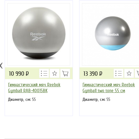
‹
10 990
Р
13 390
Р
Гимнастический мяч Reebok
Гимнастический мяч Reebok
Gymball RAB-40015BK
Gymball two tone 55 см
Диаметр, см
: 55
Диаметр, см
: 55