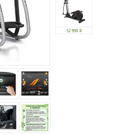
52 990
Р