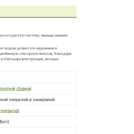
чно-сосудистую систему, мышцы нижних
ие педали делают его надежным и
-дюймовую сенсорную консоль, благодаря
ся благодаря конструкции, которая
сплатной сборкой
йной покраской и лакировкой
генератор)
Ватт)