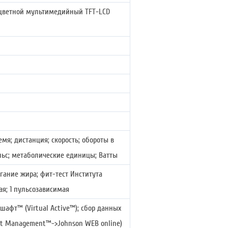
 цветной мультимедийный TFT-LCD
мя; дистанция; скорость; обороты в
ульс; метаболические единицы; Ватты
гание жира; фит-тест Института
ая; 1 пульсозависимая
афт™ (Virtual Active™); сбор данных
set Management™->Johnson WEB online)