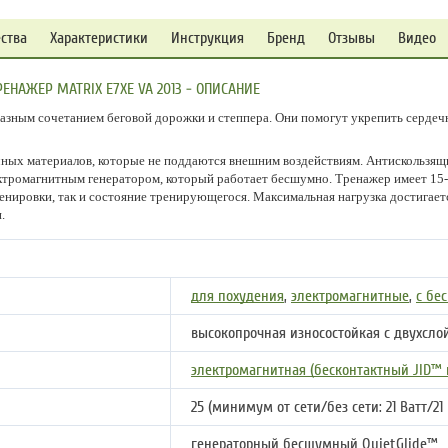
ства
Характеристики
Инструкция
Бренд
Отзывы
Видео
НАЖЕР MATRIX E7XE VA 2013 - ОПИСАНИЕ
азным сочетанием беговой дорожки и степпера. Они помогут укрепить серде
чных материалов, которые не поддаются внешним воздействиям. Антискользящ
ктромагнитным генератором, который работает бесшумно. Тренажер имеет 15
енировки, так и состояние тренирующегося. Максимальная нагрузка достигает
.
для похудения
,
электромагнитные
,
с бе
высокопрочная износостойкая с двухсло
электромагнитная (бесконтактный JID™ 
25 (минимум от сети/без сети: 21 Ватт/21 
генераторный бесшумный QuietGlide™