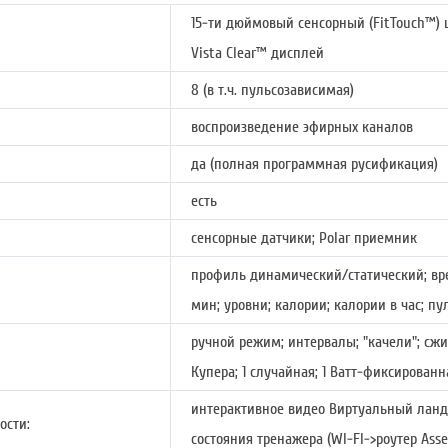
15-ти дюймовый сенсорный (FitTouch™)
Vista Clear™ дисплей
8 (в т.ч. пульсозависимая)
воспроизведение эфирных каналов
да (полная программная русификация)
есть
сенсорные датчики; Polar приемник
профиль динамический/статический; вре
мин; уровни; калории; калории в час; п
ручной режим; интервалы; "качели"; сжи
Купера; 1 случайная; 1 Ватт-фиксированн
интерактивное видео Виртуальный ландш
ости:
состояния тренажера (WI-FI->роутер As