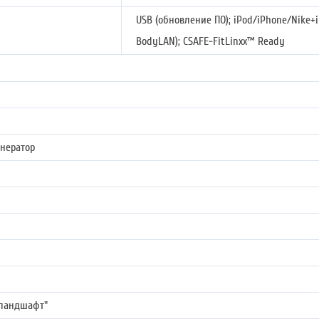
USB (обновление ПО); iPod/iPhone/Nike+i
BodyLAN); CSAFE-FitLinxx™ Ready
нератор
 ландшафт"