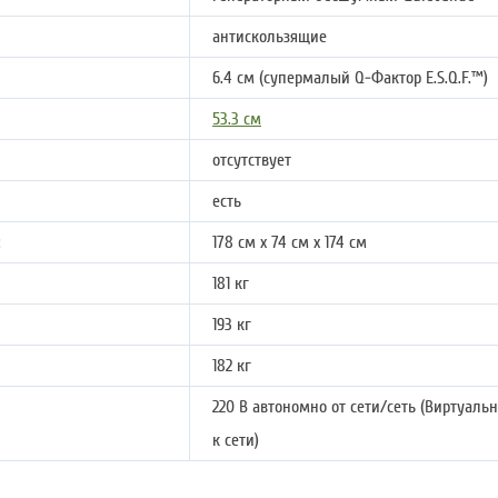
антискользящие
6.4 см (супермалый Q-Фактор E.S.Q.F.™)
53.3 см
отсутствует
есть
:
178 см х 74 см х 174 см
181 кг
193 кг
182 кг
220 В автономно от сети/сеть (Виртуа
к сети)