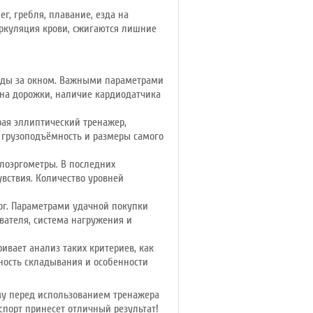
г, гребля, плавание, езда на
иркуляция крови, сжигаются лишние
годы за окном. Важными параметрами
она дорожки, наличие кардиодатчика
ая эллиптический тренажер,
 грузоподъёмность и размеры самого
лоэргометры. В последних
увствия. Количество уровней
ог. Параметрами удачной покупки
вателя, система нагружения и
вает анализ таких критериев, как
ность складывания и особенности
му перед использованием тренажера
спорт принесет отличный результат!