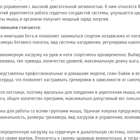
то упражнения с высокой двигательной активностью. К ним относятся бе
нятий укрепляется работа сердечно-сосудистой системы, улучшается ц
ппы мышц и организм получает мощный заряд энергии.
тивными считаются
:
я имитации бега и позволяют заниматься спортом независимо от по
змеры бегового полотна, вид системы нагружения, регулировка накл
авномерную нагрузку на руки и ноги спортсмена одновременно. Выбир
ховика, тип привода, количество уровней, максимальную длину шага,
редставлены профессиональные и домашние модели, спин-байки и ве
ердца, что позволяет настраивать тренировки в зависимости от самоч
по лестнице, поэтому идеальны для похудения и укрепления мышц н
га, общее количество программ, максимально допустимый вес пользо
ны для работы со всеми группами мышц. Удачная покупка предусматри
иональность, размеры тренажера, вид нагрузки и управления, возмож
определенную нагрузку на сердечную и дыхательную системы, поэто
со своим врачом. Относитесь к своему здоровью внимательно, и тогда 