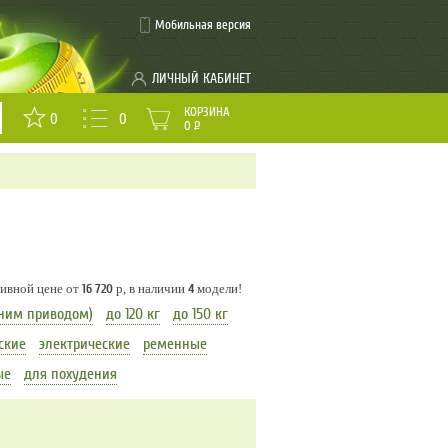
Мобильная версия
ЛИЧНЫЙ КАБИНЕТ
КОРЗИНА
0
0
0
Р
зивной цене от
16 720
р, в наличии
4
модели!
ним приводом)
до 120 кг
до 150 кг
ские
электрические
ременные
ые
для похудения