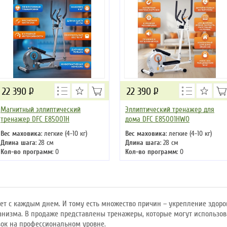
22 390
Р
22 390
Р
Магнитный эллиптический
Эллиптический тренажер для
тренажер DFC E85001H
дома DFC E85001HWO
Вес маховика
: легкие (4-10 кг)
Вес маховика
: легкие (4-10 кг)
Длина шага
: 28 см
Длина шага
: 28 см
Кол-во программ
: 0
Кол-во программ
: 0
Кол-во уровней
: 8
Кол-во уровней
: 8
Макс. вес
: 110 кг
Макс. вес
: 110 кг
Привод
: задний
Привод
: задний
ет с каждым днем. И тому есть множество причин – укрепление здоро
анизма. В продаже представлены тренажеры, которые могут использо
вок на профессиональном уровне.