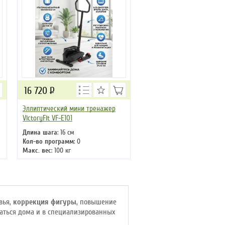
16 720
Р
Эллиптический мини тренажер
VictoryFit VF-E101
Длина шага
: 16 см
Кол-во программ
: 0
Макс. вес
: 100 кг
Привод
: задний
вья,
коррекция фигуры
, повышение
ваться дома и в специализированных