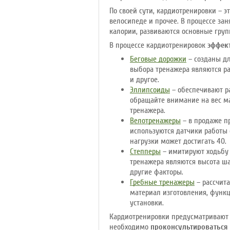
По своей сути, кардиотренировки – э
велосипеде и прочее. В процессе за
калории, развиваются основные гру
В процессе кардиотренировок
эффек
Беговые дорожки
– созданы дл
выбора тренажера являются ра
и другое.
Эллипсоиды
– обеспечивают р
обращайте внимание на вес ма
тренажера.
Велотренажеры
– в продаже п
используются датчики работы с
нагрузки может достигать 40.
Степперы
– имитируют ходьбу 
тренажера являются высота ша
другие факторы.
Гребные тренажеры
– рассчита
материал изготовления, функц
установки.
Кардиотренировки предусматривают 
необходимо
проконсультироваться