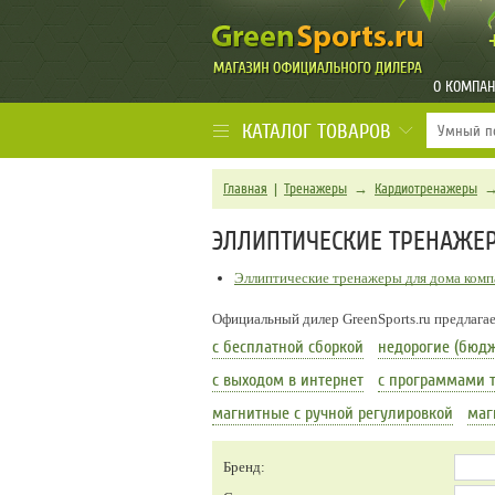
О КОМПА
КАТАЛОГ ТОВАРОВ
Главная
|
Тренажеры
→
Кардиотренажеры
ЭЛЛИПТИЧЕСКИЕ ТРЕНАЖЕ
Эллиптические тренажеры для дома комп
Официальный дилер GreenSports.ru предлага
с бесплатной сборкой
недорогие (бюд
с выходом в интернет
с программами 
магнитные с ручной регулировкой
маг
Бренд: