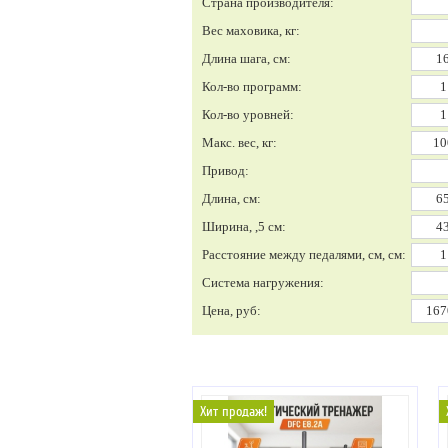
Страна производителя:
Вес маховика, кг:
Длина шага, см:
Кол-во программ:
Кол-во уровней:
Макс. вес, кг:
Привод:
Длина, см:
Ширина, ,5 см:
Расстояние между педалями, см, см:
Система нагружения:
Цена, руб:
Хит продаж!