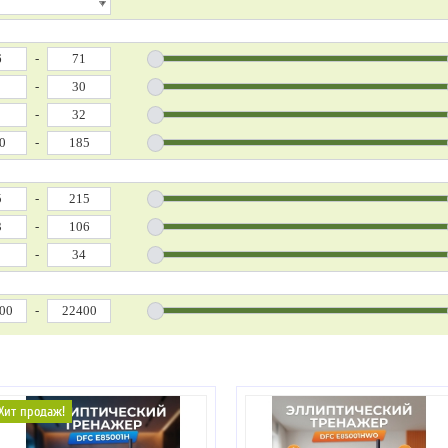
-
-
-
-
-
-
-
-
Хит продаж!