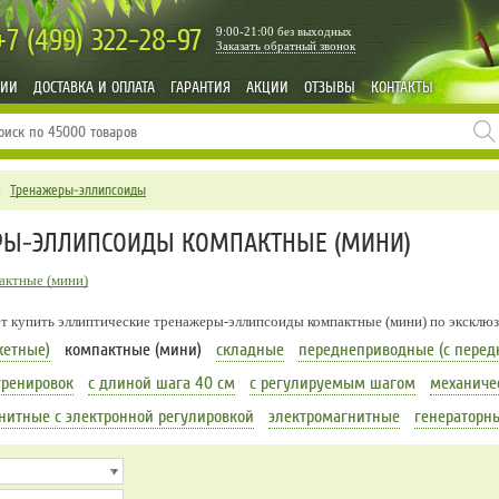
+7 (499)
322-28-97
9:00-21:00 без выходных
Заказать обратный звонок
НИИ
ДОСТАВКА И ОПЛАТА
ГАРАНТИЯ
АКЦИИ
ОТЗЫВЫ
КОНТАКТЫ
→
Тренажеры-эллипсоиды
РЫ-ЭЛЛИПСОИДЫ КОМПАКТНЫЕ (МИНИ)
актные (мини)
ет купить эллиптические тренажеры-эллипсоиды компактные (мини) по эксклю
жетные)
компактные (мини)
складные
переднеприводные (с перед
тренировок
с длиной шага 40 см
с регулируемым шагом
механиче
нитные с электронной регулировкой
электромагнитные
генераторн