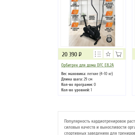
20 390
Р
Орбитрек для дома DFC E8.2A
Вес маховика
: легкие (4-10 кг)
Длина шага
: 29 см
Кол-во программ
: 0
Кол-во уровней
: 1
Макс. вес
: 100 кг
Привод
: задний
Популярность кардиотренировок раст
силовых качеств и выносливости орг
спортивных заведениях для трениро